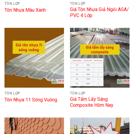
TÔN LỢP
TÔN LỢP
Giá Tôn Nhựa Giả Ngói ASA/
Tôn Nhựa Màu Xanh
PVC 4 Lớp
TÔN LỢP
TÔN LỢP
Giá Tấm Lấy Sáng
Tôn Nhựa 11 Sóng Vuông
Composite Hôm Nay