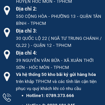
HUYỆN HÓC MÔN - TPHCM
Địa chỉ 2:
550 CỘNG HÒA - PHƯỜNG 13 - QUẬN TÂN
BÌNH - TPHCM
Địa chỉ 3:
30 QUỐC LỘ 22 ( NGÃ TƯ TRUNG CHÁNH /
QL22 ) - QUẬN 12 - TPHCM
Địa chỉ 4:
39 NGUYỄN VĂN BỨA - XÃ XUÂN THỚI
SƠN - HÓC MÔN - TPHCM
Và hệ thống 50 kho bãi ký gửi hàng hóa
trên khắp TP.HCM và các tỉnh lân cận tiện
phục vụ quý khách khi có nhu cầu
Hotline1:
0789.373.666