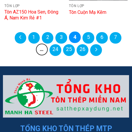
TÔN LỢP
TÔN LỢP
Tôn AZ150 Hoa Sen, Đông
Tôn Cuộn Mạ Kẽm
Á, Nam Kim Rẻ #1
1
2
3
4
5
6
7
…
24
25
26
TỔNG KHO TÔN THÉP MTP