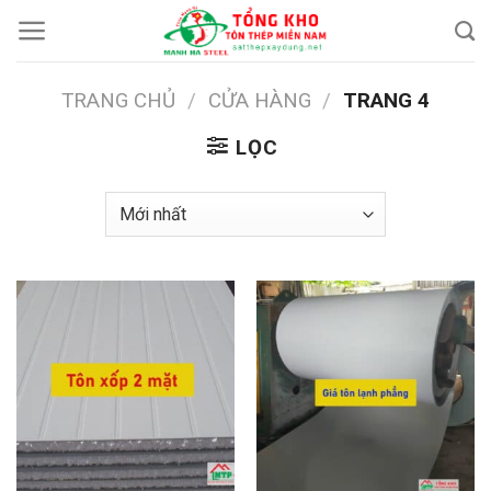
Chuyển
đến
nội
TRANG CHỦ
/
CỬA HÀNG
/
TRANG 4
dung
LỌC