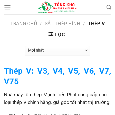
Chuyển
đến
nội
TRANG CHỦ
/
SẮT THÉP HÌNH
/
THÉP V
dung
LỌC
Thép V: V3, V4, V5, V6, V7,
V75
Nhà máy tôn thép Mạnh Tiến Phát cung cấp các
loại thép V chính hãng, giá gốc tốt nhất thị trường: