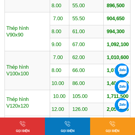
8.00
55.00
896,500
7.00
55.50
904,650
Thép hình
8.00
61.00
994,300
V90x90
9.00
67.00
1,092,100
7.00
62.00
1,010,600
Thép hình
8.00
66.00
1,075,800
V100x100
10.00
86.00
1,401,800
10.00
105.00
1,711,500
Thép hình
V120x120
12.00
126.00
2,053,800
10.00
108.80
1,773,440
Thép hình
GỌI ĐIỆN
GỌI ĐIỆN
GỌI ĐIỆN