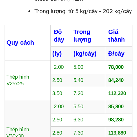
Trọng lượng: từ 5 kg/cây - 202 kg/cây
Độ
Trọng
Giá
dày
lượng
thành
Quy cách
(ly)
(kg/cây)
Đ/cây
2.00
5.00
78,000
Thép hình
2.50
5.40
84,240
V25x25
3.50
7.20
112,320
2.00
5.50
85,800
2.50
6.30
98,280
Thép hình
2.80
7.30
113,880
V30x30