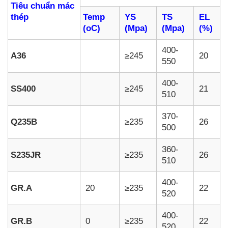
Tiêu chuẩn
mác
thép
Temp
YS
TS
EL
(oC)
(Mpa)
(Mpa)
(%)
400-
A36
≥245
20
550
400-
SS400
≥245
21
510
370-
Q235B
≥235
26
500
360-
S235JR
≥235
26
510
400-
GR.A
20
≥235
22
520
400-
GR.B
0
≥235
22
520