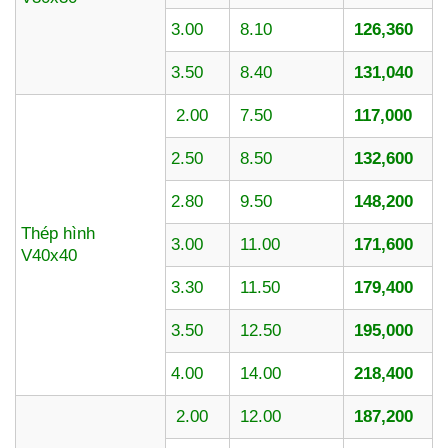
3.00
8.10
126,360
3.50
8.40
131,040
2.00
7.50
117,000
2.50
8.50
132,600
2.80
9.50
148,200
Thép hình
3.00
11.00
171,600
V40x40
3.30
11.50
179,400
3.50
12.50
195,000
4.00
14.00
218,400
2.00
12.00
187,200