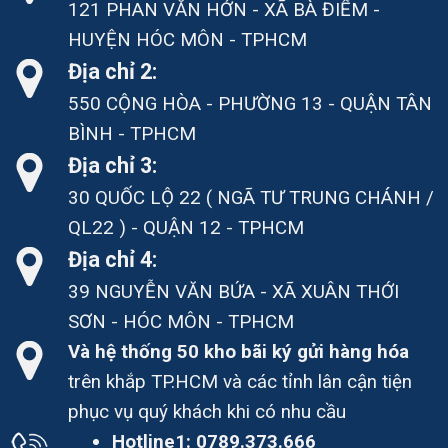
121 PHAN VĂN HỚN - XÃ BÀ ĐIỂM -
HUYỆN HÓC MÔN - TPHCM
Địa chỉ 2:
550 CỘNG HÒA - PHƯỜNG 13 - QUẬN TÂN
BÌNH - TPHCM
Địa chỉ 3:
30 QUỐC LỘ 22 ( NGÃ TƯ TRUNG CHÁNH /
QL22 ) - QUẬN 12 - TPHCM
Địa chỉ 4:
39 NGUYỄN VĂN BỨA - XÃ XUÂN THỚI
SƠN - HÓC MÔN - TPHCM
Và hệ thống 50 kho bãi ký gửi hàng hóa
trên khắp TP.HCM và các tỉnh lân cận tiện
phục vụ quý khách khi có nhu cầu
Hotline1:
0789.373.666