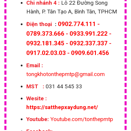
Chi nhánh 4 :
Lô 22 Đường Song
Hành, P. Tân Tạo A, Bình Tân, TPHCM
0902.774.111
-
Điện thoại
:
0789.373.666
-
0933.991.222
-
0932.181.345
-
0932.337.337
-
0917.02.03.03
-
0909.601.456
Email
:
tongkhotonthepmtp@gmail.com
MST :
031 44 545 33
Wesite
:
https://satthepxaydung.net/
Youtube:
Youtube.com/tonthepmtp