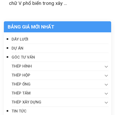
chữ V phổ biến trong xây ...
BẢNG GIÁ MỚI NHẤT
DÂY LƯỚI
DỰ ÁN
GÓC TƯ VẤN
THÉP HÌNH
THÉP HỘP
THÉP ỐNG
THÉP TẤM
THÉP XÂY DỰNG
TIN TỨC