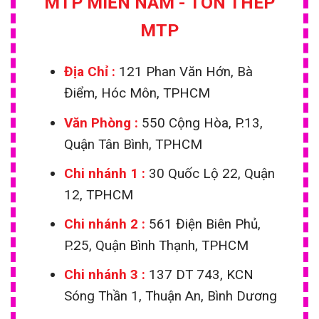
MTP MIỀN NAM - TÔN THÉP
MTP
Địa Chỉ :
121 Phan Văn Hớn, Bà
Điểm, Hóc Môn, TPHCM
Văn Phòng :
550 Cộng Hòa, P.13,
Quận Tân Bình, TPHCM
Chi nhánh 1
:
30 Quốc Lộ 22, Quận
12, TPHCM
Chi nhánh 2 :
561 Điện Biên Phủ,
P.25, Quận Bình Thạnh, TPHCM
Chi nhánh 3 :
137 DT 743, KCN
Sóng Thần 1, Thuận An, Bình Dương