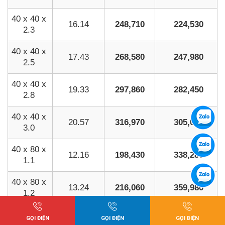
40 x 40 x
16.14
248,710
224,530
2.3
40 x 40 x
17.43
268,580
247,980
2.5
40 x 40 x
19.33
297,860
282,450
2.8
40 x 40 x
20.57
316,970
305,030
3.0
40 x 80 x
12.16
198,430
338,280
1.1
40 x 80 x
13.24
216,060
359,980
1.2
40 x 80 x
GỌI ĐIỆN
GỌI ĐIỆN
GỌI ĐIỆN
15.38
250,980
212,800