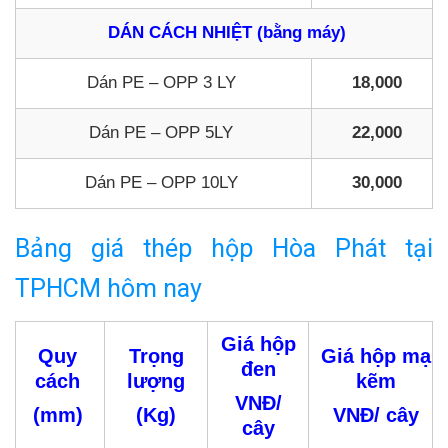
DÁN CÁCH NHIỆT (bằng máy)
Dán PE – OPP 3 LY
18,000
Dán PE – OPP 5LY
22,000
Dán PE – OPP 10LY
30,000
Bảng giá thép hộp Hòa Phát tại
TPHCM hôm nay
Giá hộp
Quy
Trọng
Giá hộp mạ
đen
cách
lượng
kẽm
VNĐ/
(mm)
(Kg)
VNĐ/ cây
cây