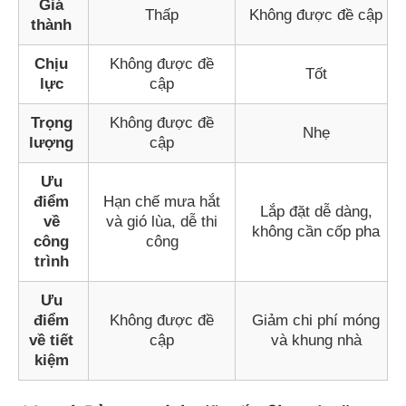
Giá
Thấp
Không được đề cập
thành
Chịu
Không được đề
Tốt
lực
cập
Trọng
Không được đề
Nhẹ
lượng
cập
Ưu
điểm
Hạn chế mưa hắt
Lắp đặt dễ dàng,
về
và gió lùa, dễ thi
không cần cốp pha
công
công
trình
Ưu
điểm
Không được đề
Giảm chi phí móng
về tiết
cập
và khung nhà
kiệm