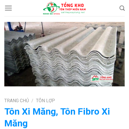
Chuyển
đến
nội
dung
TRANG CHỦ
/
TÔN LỢP
Tôn Xi Măng, Tôn Fibro Xi
Măng