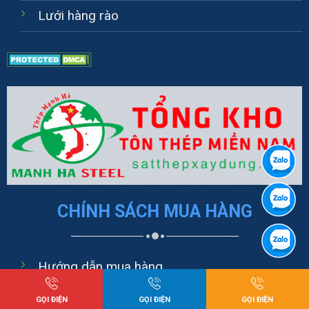
Lưới hàng rào
CHÍNH SÁCH MUA HÀNG
Hướng dẫn mua hàng
Hình thức thanh toán
GỌI ĐIỆN
GỌI ĐIỆN
GỌI ĐIỆN