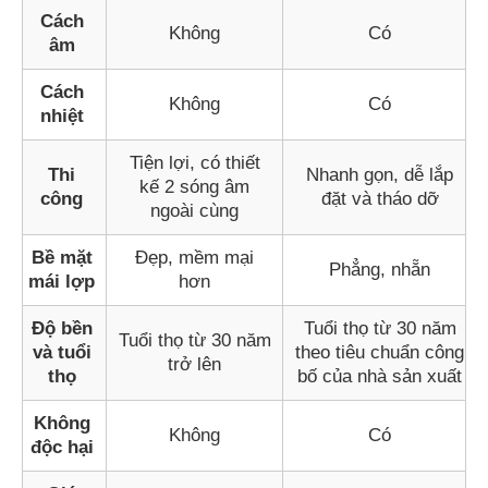
Cách
Không
Có
âm
Cách
Không
Có
nhiệt
Tiện lợi, có thiết
Thi
Nhanh gọn, dễ lắp
kế 2 sóng âm
công
đặt và tháo dỡ
ngoài cùng
Bề mặt
Đẹp, mềm mại
Phẳng, nhẵn
mái lợp
hơn
Độ bền
Tuổi thọ từ 30 năm
Tuổi thọ từ 30 năm
và tuổi
theo tiêu chuẩn công
trở lên
thọ
bố của nhà sản xuất
Không
Không
Có
độc hại