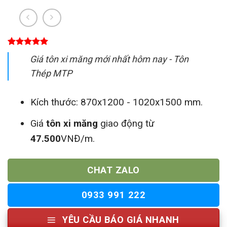
5.00
1
trên 5
Giá tôn xi măng mới nhất hôm nay - Tôn
dựa trên
đánh giá
Thép MTP
Kích thước: 870x1200 - 1020x1500 mm.
Giá
tôn xi măng
giao động từ
47.500
VNĐ/m.
CHAT ZALO
0933 991 222
YÊU CẦU BÁO GIÁ NHANH