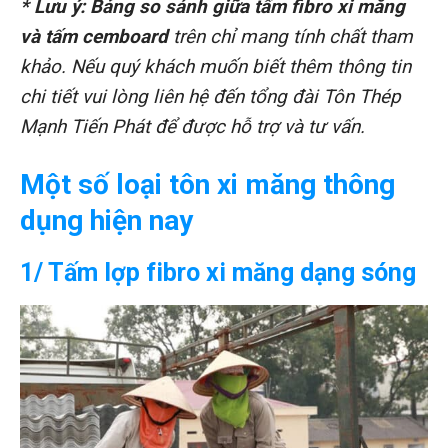
* Lưu ý: Bảng so sánh giữa tấm fibro xi măng
và tấm cemboard
trên chỉ mang tính chất tham
khảo. Nếu quý khách muốn biết thêm thông tin
chi tiết vui lòng liên hệ đến tổng đài Tôn Thép
Mạnh Tiến Phát để được hỗ trợ và tư vấn.
Một số loại tôn xi măng thông
dụng hiện nay
1/ Tấm lợp fibro xi măng dạng sóng