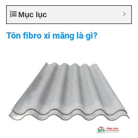
Mục lục
Tôn fibro xi măng là gì?