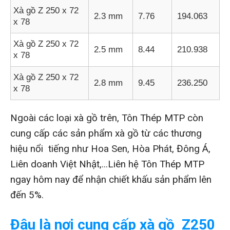
Xà gồ Z 250 x 72
2.3 mm
7.76
194.063
x 78
Xà gồ Z 250 x 72
2.5 mm
8.44
210.938
x 78
Xà gồ Z 250 x 72
2.8 mm
9.45
236.250
x 78
Ngoài các loại xà gồ trên, Tôn Thép MTP còn
cung cấp các sản phẩm xà gồ từ các thương
hiệu nổi tiếng như Hoa Sen, Hòa Phát, Đông Á,
Liên doanh Việt Nhật,...Liên hệ Tôn Thép MTP
ngay hôm nay để nhận chiết khấu sản phẩm lên
đến 5%.
Đâu là nơi cung cấp xà gồ Z250