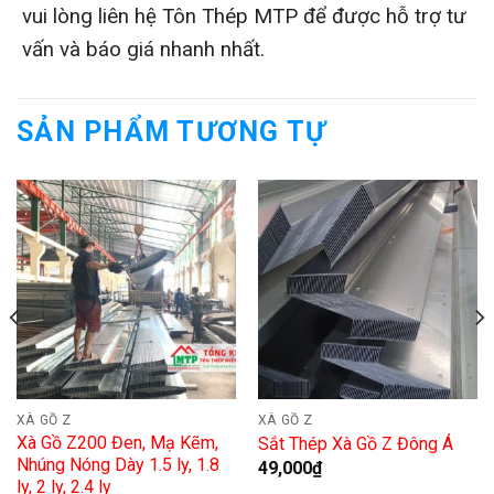
vui lòng liên hệ Tôn Thép MTP để được hỗ trợ tư
vấn và báo giá nhanh nhất.
SẢN PHẨM TƯƠNG TỰ
XÀ GỒ Z
XÀ GỒ Z
Xà Gồ Z200 Đen, Mạ Kẽm,
Sắt Thép Xà Gồ Z Đông Á
Nhúng Nóng Dày 1.5 ly, 1.8
49,000
₫
ly, 2 ly, 2.4 ly