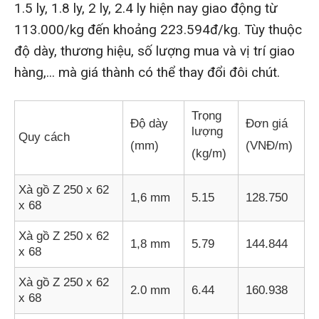
1.5 ly, 1.8 ly, 2 ly, 2.4 ly hiện nay giao động từ
113.000/kg đến khoảng 223.594đ/kg. Tùy thuộc
độ dày, thương hiệu, số lượng mua và vị trí giao
hàng,... mà giá thành có thể thay đổi đôi chút.
Trọng
Độ dày
Đơn giá
lượng
Quy cách
(mm)
(VNĐ/m)
(kg/m)
Xà gồ Z 250 x 62
1,6 mm
5.15
128.750
x 68
Xà gồ Z 250 x 62
1,8 mm
5.79
144.844
x 68
Xà gồ Z 250 x 62
2.0 mm
6.44
160.938
x 68