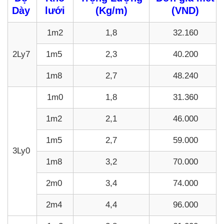
Dày
lưới
(Kg/m)
(VND)
1m2
1,8
32.160
2Ly7
1m5
2,3
40.200
1m8
2,7
48.240
1m0
1,8
31.360
1m2
2,1
46.000
1m5
2,7
59.000
3Ly0
1m8
3,2
70.000
2m0
3,4
74.000
2m4
4,4
96.000