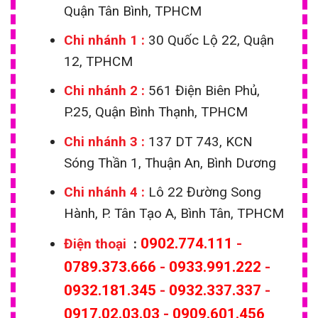
Quận Tân Bình, TPHCM
Chi nhánh 1
:
30 Quốc Lộ 22, Quận
12, TPHCM
Chi nhánh 2 :
561 Điện Biên Phủ,
P.25, Quận Bình Thạnh, TPHCM
Chi nhánh 3 :
137 DT 743, KCN
Sóng Thần 1, Thuận An, Bình Dương
Chi nhánh 4 :
Lô 22 Đường Song
Hành, P. Tân Tạo A, Bình Tân, TPHCM
0902.774.111
-
Điện thoại
:
0789.373.666
-
0933.991.222
-
0932.181.345
-
0932.337.337
-
0917.02.03.03
-
0909.601.456