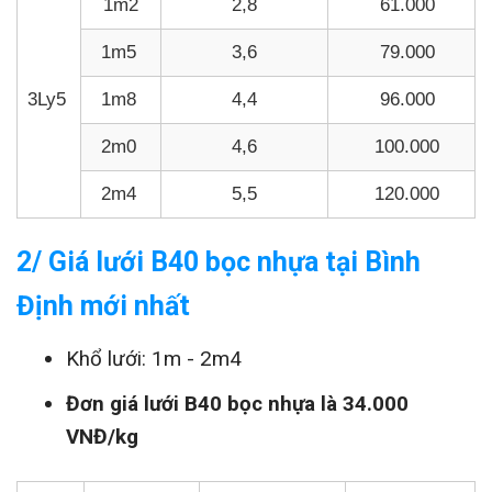
1m2
2,8
61.000
1m5
3,6
79.000
3Ly5
1m8
4,4
96.000
2m0
4,6
100.000
2m4
5,5
120.000
2/ Giá lưới B40 bọc nhựa tại Bình
Định mới nhất
Khổ lưới: 1m - 2m4
Đơn giá lưới B40 bọc nhựa là 34.000
VNĐ/kg