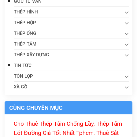
GÓC TƯ VẤN
THÉP HÌNH
THÉP HỘP
THÉP ỐNG
THÉP TẤM
THÉP XÂY DỰNG
TIN TỨC
TÔN LỢP
XÀ GỒ
CÙNG CHUYÊN MỤC
Cho Thuê Thép Tấm Chống Lầy, Thép Tấm
Lót Đường Giá Tốt Nhất Tphcm. Thuê Sắt