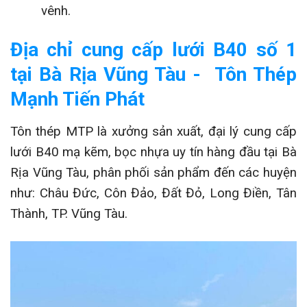
vênh.
Địa chỉ cung cấp lưới B40 số 1
tại Bà Rịa Vũng Tàu - Tôn Thép
Mạnh Tiến Phát
Tôn thép MTP là xưởng sản xuất, đại lý cung cấp
lưới B40 mạ kẽm, bọc nhựa uy tín hàng đầu tại Bà
Rịa Vũng Tàu, phân phối sản phẩm đến các huyện
như: Châu Đức, Côn Đảo, Đất Đỏ, Long Điền, Tân
Thành, TP. Vũng Tàu.