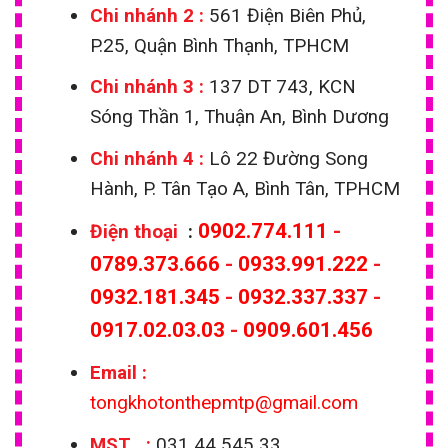
Chi nhánh 2 :
561 Điện Biên Phủ,
P.25, Quận Bình Thạnh, TPHCM
Chi nhánh 3 :
137 DT 743, KCN
Sóng Thần 1, Thuận An, Bình Dương
Chi nhánh 4 :
Lô 22 Đường Song
Hành, P. Tân Tạo A, Bình Tân, TPHCM
0902.774.111
-
Điện thoại
:
0789.373.666
-
0933.991.222
-
0932.181.345
-
0932.337.337
-
0917.02.03.03
-
0909.601.456
Email
:
tongkhotonthepmtp@gmail.com
MST :
031 44 545 33