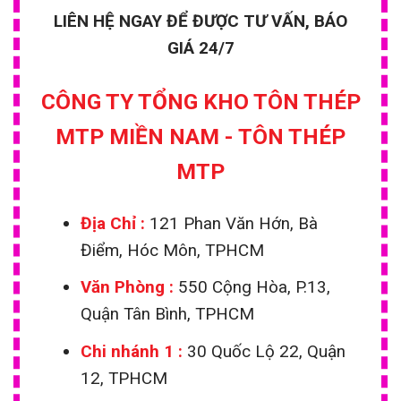
LIÊN HỆ NGAY ĐỂ ĐƯỢC TƯ VẤN, BÁO
GIÁ 24/7
CÔNG TY TỔNG KHO TÔN THÉP
MTP MIỀN NAM - TÔN THÉP
MTP
Địa Chỉ :
121 Phan Văn Hớn, Bà
Điểm, Hóc Môn, TPHCM
Văn Phòng :
550 Cộng Hòa, P.13,
Quận Tân Bình, TPHCM
Chi nhánh 1
:
30 Quốc Lộ 22, Quận
12, TPHCM