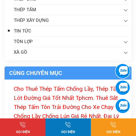
THÉP TẤM
THÉP XÂY DỰNG
TIN TỨC
TÔN LỢP
XÀ GỒ
CÙNG CHUYÊN MỤC
Cho Thuê Thép Tấm Chống Lầy, Thép Tấm
Lót Đường Giá Tốt Nhất Tphcm. Thuê Sắt
Thép Tấm Tôn Trải Đường Cho Xe Chạy
Chống Lầy Chống Lún Giá Rẻ Nhất. Đại Lý
Cho Thuê Tôn Tấm Lót Đường Công Trình Uy
GỌI ĐIỆN
GỌI ĐIỆN
GỌI ĐIỆN
Tín