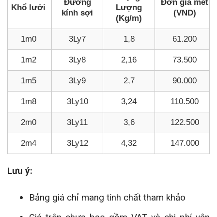
Đường
Đơn giá mét
Khổ lưới
Lượng
kính sợi
(VND)
(Kg/m)
1m0
3Ly7
1,8
61.200
1m2
3Ly8
2,16
73.500
1m5
3Ly9
2,7
90.000
1m8
3Ly10
3,24
110.500
2m0
3Ly11
3,6
122.500
2m4
3Ly12
4,32
147.000
Lưu ý:
Bảng giá chỉ mang tính chất tham khảo