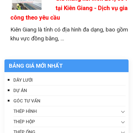
tại Kiên Giang - Dịch vụ gia
công theo yêu cầu
Kiên Giang là tỉnh có địa hình đa dạng, bao gồm
khu vực đồng bằng, ...
BẢNG GIÁ MỚI NHẤT
DÂY LƯỚI
DỰ ÁN
GÓC TƯ VẤN
THÉP HÌNH
THÉP HỘP
THÉP ỐNG