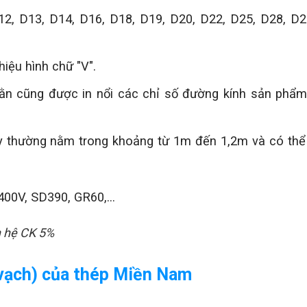
12, D13, D14, D16, D18, D19, D20, D22, D25, D28, D2
iệu hình chữ "V".
vằn cũng được in nổi các chỉ số đường kính sản ph
ày thường nằm trong khoảng từ 1m đến 1,2m và có thể 
400V, SD390, GR60,…
ên hệ CK 5%
 vạch) của thép Miền Nam