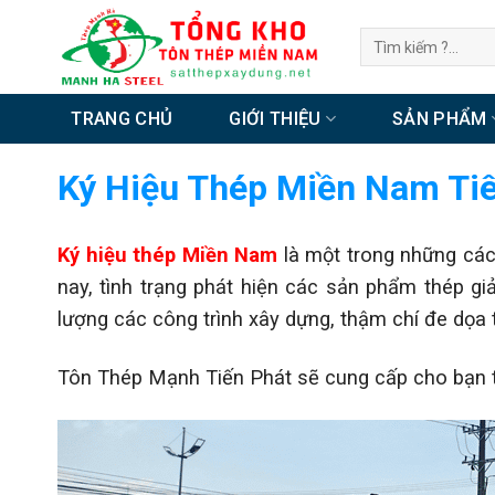
Chuyển
Tìm
đến
kiếm:
nội
dung
TRANG CHỦ
GIỚI THIỆU
SẢN PHẨM
Ký Hiệu Thép Miền Nam Ti
Ký hiệu thép Miền Nam
là một trong những các
nay, tình trạng phát hiện các sản phẩm thép gi
lượng các công trình xây dựng, thậm chí đe dọa
Tôn Thép Mạnh Tiến Phát sẽ cung cấp cho bạn thô