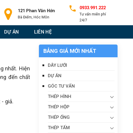
0933.991.222
121 Phan Văn Hớn
Tư vấn miễn phí
Bà Điểm, Hóc Môn
24/7
DỰ ÁN
LIÊN HỆ
BẢNG GIÁ MỚI NHẤT
DÂY LƯỚI
g nhất. Hiện
DỰ ÁN
ọng đến chất
GÓC TƯ VẤN
THÉP HÌNH
- giả.
THÉP HỘP
THÉP ỐNG
THÉP TẤM