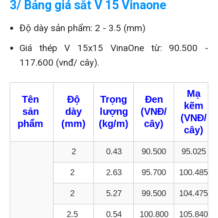
3/ Bảng giá sắt V 15 Vinaone
Độ dày sản phẩm: 2 - 3.5 (mm)
Giá thép V 15x15 VinaOne từ: 90.500 -
117.600 (vnđ/ cây).
Mạ
Tên
Độ
Trọng
Đen
kẽm
sản
dày
lượng
(VNĐ/
(VNĐ/
phẩm
(mm)
(kg/m)
cây)
cây)
2
0.43
90.500
95.025
2
2.63
95.700
100.485
2
5.27
99.500
104.475
2.5
0.54
100.800
105.840