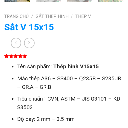
TRANG CHỦ
/
SẮT THÉP HÌNH
/
THÉP V
Sắt V 15x15
5.00
1
trên 5
Tên sản phẩm:
Thép hình V15x15
dựa trên
đánh giá
Mác thép A36 – SS400 – Q235B – S235JR
– GR.A – GR.B
Tiêu chuẩn TCVN, ASTM – JIS G3101 – KD
S3503
Độ dày: 2 mm – 3,5 mm