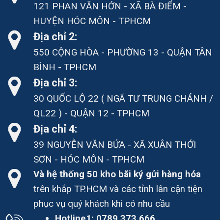
121 PHAN VĂN HỚN - XÃ BÀ ĐIỂM -
HUYỆN HÓC MÔN - TPHCM
Địa chỉ 2:
550 CỘNG HÒA - PHƯỜNG 13 - QUẬN TÂN
BÌNH - TPHCM
Địa chỉ 3:
30 QUỐC LỘ 22 ( NGÃ TƯ TRUNG CHÁNH /
QL22 ) - QUẬN 12 - TPHCM
Địa chỉ 4:
39 NGUYỄN VĂN BỨA - XÃ XUÂN THỚI
SƠN - HÓC MÔN - TPHCM
Và hệ thống 50 kho bãi ký gửi hàng hóa
trên khắp TP.HCM và các tỉnh lân cận tiện
phục vụ quý khách khi có nhu cầu
Hotline1:
0789.373.666