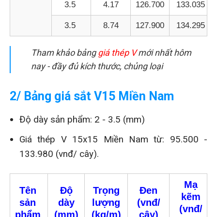
3.5
4.17
126.700
133.035
3.5
8.74
127.900
134.295
Tham khảo bảng
giá thép V
mới nhất hôm
nay - đầy đủ kích thước, chủng loại
2/ Bảng giá sắt V15 Miền Nam
Độ dày sản phẩm: 2 - 3.5 (mm)
Giá thép V 15x15 Miền Nam từ: 95.500 -
133.980 (vnđ/ cây).
Mạ
Tên
Độ
Trọng
Đen
kẽm
sản
dày
lượng
(vnđ/
(vnđ/
phẩm
(mm)
(kg/m)
cây)