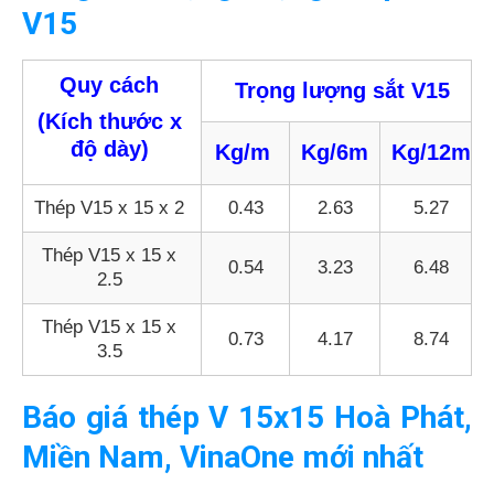
V15
Quy cách
Trọng lượng sắt V15
(Kích thước x
độ dày)
Kg/m
Kg/6m
Kg/12m
Thép V15 x 15 x 2
0.43
2.63
5.27
Thép V15 x 15 x
0.54
3.23
6.48
2.5
Thép V15 x 15 x
0.73
4.17
8.74
3.5
Báo giá thép V 15x15 Hoà Phát,
Miền Nam, VinaOne mới nhất