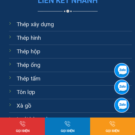
LIÊN KẾT NHANH
Thép xây dựng
Thép hình
Thép hộp
Thép ống
Thép tấm
Tôn lợp
Xà gồ
Lưới hàng rào
GỌI ĐIỆN
GỌI ĐIỆN
GỌI ĐIỆN