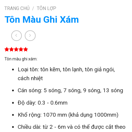
TRANG CHỦ
/
TÔN LỢP
Tôn Màu Ghi Xám
5.00
1
trên 5
Tôn màu ghi xám:
dựa trên
đánh giá
Loại tôn: tôn kẽm, tôn lạnh, tôn giả ngói,
cách nhiệt
Cán sóng: 5 sóng, 7 sóng, 9 sóng, 13 sóng
Độ dày: 0.3 - 0.6mm
Khổ rộng: 1070 mm (khả dụng 1000mm)
Chiều dài: từ 2 - 6m và có thể được cắt theo