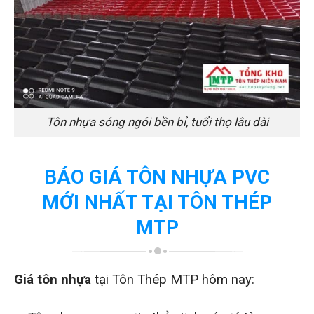
Tôn nhựa sóng ngói bền bỉ, tuổi thọ lâu dài
BÁO GIÁ TÔN NHỰA PVC
MỚI NHẤT TẠI TÔN THÉP
MTP
Giá tôn nhựa
tại Tôn Thép MTP hôm nay: