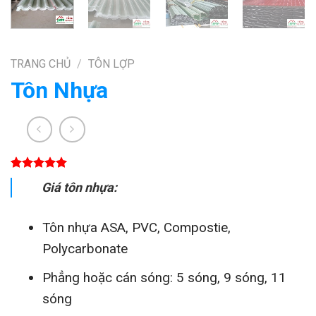
TRANG CHỦ
/
TÔN LỢP
Tôn Nhựa
5.00
2
trên 5
Giá tôn nhựa:
dựa trên
đánh giá
Tôn nhựa ASA, PVC, Compostie,
Polycarbonate
Phẳng hoặc cán sóng: 5 sóng, 9 sóng, 11
sóng