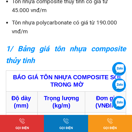
Tôn nhựa composite thủy tinh có giá từ
45.000 vnđ/m
Tôn nhựa polycarbonate có giá từ 190.000
vnđ/m
1/ Bảng giá tôn nhựa composite
thủy tinh
BÁO GIÁ TÔN NHỰA COMPOSITE SỢI
TRONG MỜ
Độ dày
Trọng lượng
Đơn giá
(mm)
(kg/m)
(VNĐ/m)
0.5
0.6
45,000
GỌI ĐIỆN
GỌI ĐIỆN
GỌI ĐIỆN
1.0
1.2
84,000