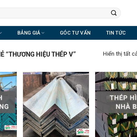
BẢNG GIÁ
GÓC TƯ VẤN
TIN TỨC
 “THƯƠNG HIỆU THÉP V”
Hiển thị tất c