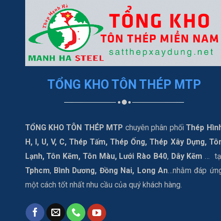
TỔNG KHO TÔN THÉP MTP
TỔNG KHO TÔN THÉP MTP
chuyên phân phối
Thép Hìn
H, I, U, V, C, Thép Tấm, Thép Ống, Thép Xây Dựng, Tô
Lạnh, Tôn Kẽm, Tôn Màu, Lưới Rào B40
,
Dây Kẽm
… tạ
Tphcm
,
Bình Dương, Đồng Nai, Long An
…nhằm đáp ứn
một cách tốt nhất nhu cầu của quý khách hàng.