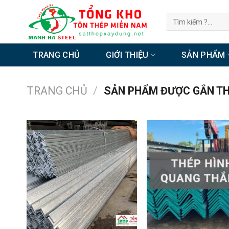
Chuyển
Tìm
đến
kiếm:
nội
dung
TRANG CHỦ
GIỚI THIỆU
SẢN PHẨM
TRANG CHỦ
/
SẢN PHẨM ĐƯỢC GẮN THẺ