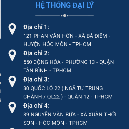
HỆ THỐNG ĐẠI LÝ
Địa chỉ 1:
121 PHAN VĂN HỚN - XÃ BÀ ĐIỂM -
HUYỆN HÓC MÔN - TPHCM
Địa chỉ 2:
550 CỘNG HÒA - PHƯỜNG 13 - QUẬN
TÂN BÌNH - TPHCM
h
Địa chỉ 3:
n
30 QUỐC LỘ 22 ( NGÃ TƯ TRUNG
i
CHÁNH / QL22 ) - QUẬN 12 - TPHCM
g
Địa chỉ 4:
39 NGUYỄN VĂN BỨA - XÃ XUÂN THỚI
SƠN - HÓC MÔN - TPHCM