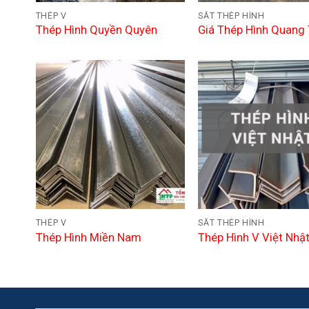
THÉP V
SẮT THÉP HÌNH
Thép Hình Quyền Quyên
Giá Thép Hình Quang
THÉP V
SẮT THÉP HÌNH
Thép Hình Miền Nam
Thép Hình V Việt Nhậ