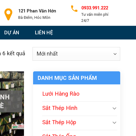
0933.991.222
121 Phan Văn Hớn
Tư vấn miễn phí
Bà Điểm, Hóc Môn
24/7
DỰ ÁN
LIÊN HỆ
ả 6 kết quả
DANH MỤC SẢN PHẨM
Lưới Hàng Rào
Sắt Thép Hình
Sắt Thép Hộp