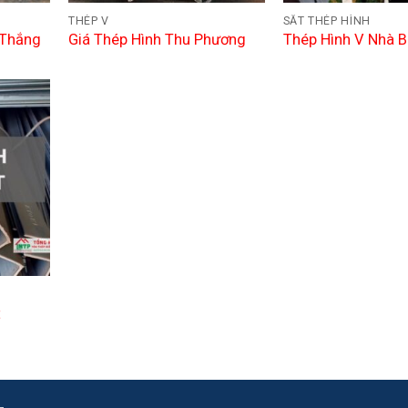
THÉP V
SẮT THÉP HÌNH
 Thắng
Giá Thép Hình Thu Phương
Thép Hình V Nhà B
t