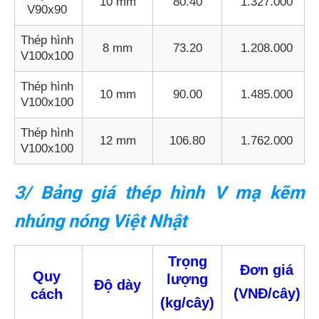
10 mm
80.40
1.327.000
V90x90
Thép hình
8 mm
73.20
1.208.000
V100x100
Thép hình
10 mm
90.00
1.485.000
V100x100
Thép hình
12 mm
106.80
1.762.000
V100x100
3/ Bảng giá thép hình V mạ kẽm
nhúng nóng Việt Nhật
Trọng
Đơn giá
Quy
lượng
Độ dày
(VNĐ/cây)
cách
(kg/cây)