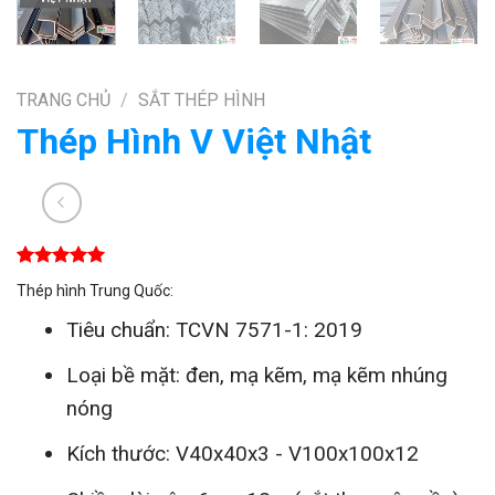
TRANG CHỦ
/
SẮT THÉP HÌNH
Thép Hình V Việt Nhật
5.00
1
trên 5
Thép hình Trung Quốc:
dựa trên
đánh giá
Tiêu chuẩn: TCVN 7571-1: 2019
Loại bề mặt: đen, mạ kẽm, mạ kẽm nhúng
nóng
Kích thước: V40x40x3 - V100x100x12