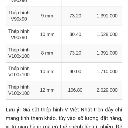
V90x90
Thép hình
9 mm
73.20
1.391.000
V90x90
Thép hình
10 mm
80.40
1.528.000
V90x90
Thép hình
8 mm
73.20
1.391.000
V100x100
Thép hình
10 mm
90.00
1.710.000
V100x100
Thép hình
12 mm
106.80
2.029.000
V100x100
Lưu ý:
Giá sắt thép hình V Việt Nhật
trên đây chỉ
mang tính tham khảo, tùy vào số lượng đặt hàng,
vị trí giao hàng mà có thể chênh lệch ít nhiều. Để