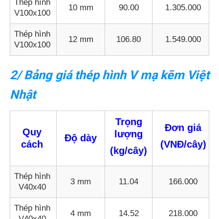
Thép hình
10 mm
90.00
1.305.000
V100x100
Thép hình
12 mm
106.80
1.549.000
V100x100
2/ Bảng giá thép hình V mạ kẽm Việt
Nhật
Trọng
Đơn giá
Quy
lượng
Độ dày
(VNĐ/cây)
cách
(kg/cây)
Thép hình
3 mm
11.04
166.000
V40x40
Thép hình
4 mm
14.52
218.000
V40x40