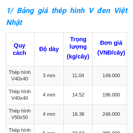
1/ Bảng giá thép hình V đen Việt
Nhật
Trọng
Đơn giá
Quy
lượng
Độ dày
(VNĐ/cây)
cách
(kg/cây)
Thép hình
3 mm
11.04
149.000
V40x40
Thép hình
4 mm
14.52
196.000
V40x40
Thép hình
4 mm
18.36
248.000
V50x50
Thép hình