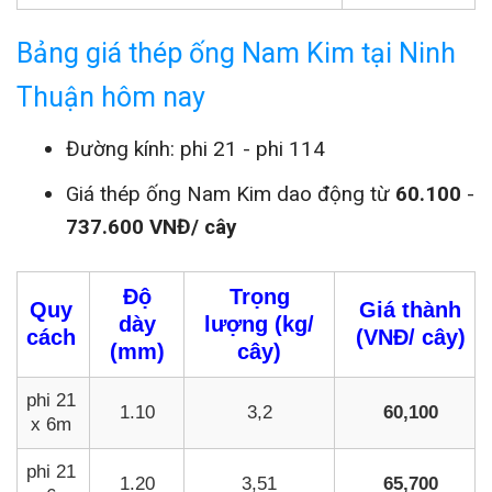
Bảng giá thép ống Nam Kim tại Ninh
Thuận hôm nay
Đường kính: phi 21 - phi 114
Giá thép ống Nam Kim dao động từ
60.100
-
737.600 VNĐ/ cây
Độ
Trọng
Quy
Giá thành
dày
lượng (kg/
cách
(VNĐ/ cây)
(mm)
cây)
phi 21
1.10
3,2
60,100
x 6m
phi 21
1.20
3,51
65,700