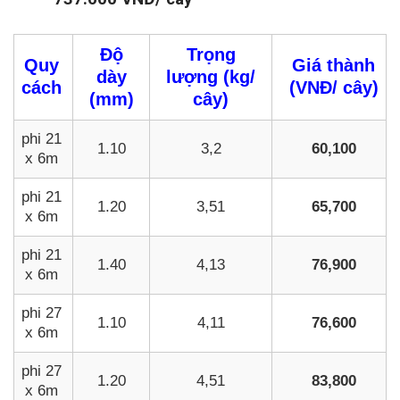
Độ
Trọng
Quy
Giá thành
dày
lượng (kg/
cách
(VNĐ/ cây)
(mm)
cây)
phi 21
1.10
3,2
60,100
x 6m
phi 21
1.20
3,51
65,700
x 6m
phi 21
1.40
4,13
76,900
x 6m
phi 27
1.10
4,11
76,600
x 6m
phi 27
1.20
4,51
83,800
x 6m