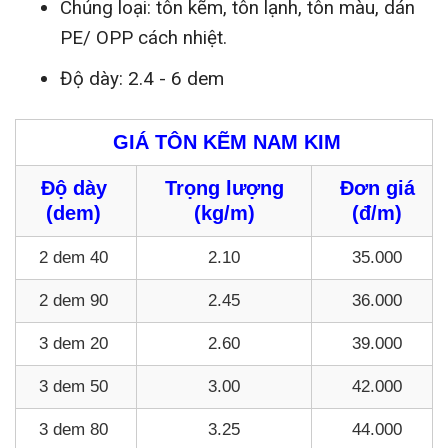
Chủng loại: tôn kẽm, tôn lạnh, tôn màu, dán
PE/ OPP cách nhiệt.
Độ dày: 2.4 - 6 dem
GIÁ TÔN KẼM NAM KIM
Độ dày
Trọng lượng
Đơn giá
(dem)
(kg/m)
(đ/m)
2 dem 40
2.10
35.000
2 dem 90
2.45
36.000
3 dem 20
2.60
39.000
3 dem 50
3.00
42.000
3 dem 80
3.25
44.000