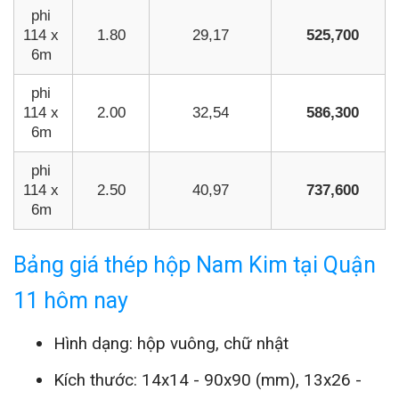
phi
114 x
1.80
29,17
525,700
6m
phi
114 x
2.00
32,54
586,300
6m
phi
114 x
2.50
40,97
737,600
6m
Bảng giá thép hộp Nam Kim tại Quận
11 hôm nay
Hình dạng: hộp vuông, chữ nhật
Kích thước: 14x14 - 90x90 (mm), 13x26 -