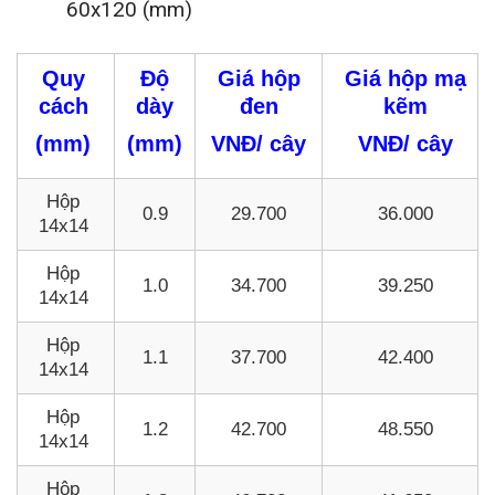
60x120 (mm)
Quy
Độ
Giá hộp
Giá hộp mạ
cách
dày
đen
kẽm
(mm)
(mm)
VNĐ/ cây
VNĐ/ cây
Hộp
0.9
29.700
36.000
14x14
Hộp
1.0
34.700
39.250
14x14
Hộp
1.1
37.700
42.400
14x14
Hộp
1.2
42.700
48.550
14x14
Hộp