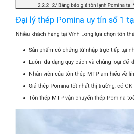
2/ Bảng báo giá tôn lạnh Pomina tại
3/ Bảng báo giá tôn màu Pomina tại
Đại lý thép Pomina uy tín số 1 t
4/ Bảng báo giá tôn sóng ngói Pomin
5/ Bảng báo giá tôn cách nhiệt Pomi
Nhiều khách hàng tại Vĩnh Long lựa chọn tôn th
Các sản phẩm thép Pomina được cung cấp
Sản phẩm có chứng từ nhập trực tiếp tại 
Tại sao thép Pomina được ứng dụng tại n
Thông tin liên hệ mua sắt thép Pomina tại
Luôn đa dạng quy cách và chủng loại để k
Nhân viên của tôn thép MTP am hiểu về lĩn
Giá thép Pomina tốt nhất thị trường, có CK
Tôn thép MTP vận chuyển thép Pomina toàn 