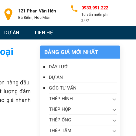
0933.991.222
121 Phan Văn Hớn
Tư vấn miễn phí
Bà Điểm, Hóc Môn
24/7
DỰ ÁN
LIÊN HỆ
oại
BẢNG GIÁ MỚI NHẤT
DÂY LƯỚI
DỰ ÁN
ọn hàng đầu.
GÓC TƯ VẤN
ất lượng đảm
THÉP HÌNH
áo giá nhanh
THÉP HỘP
THÉP ỐNG
THÉP TẤM