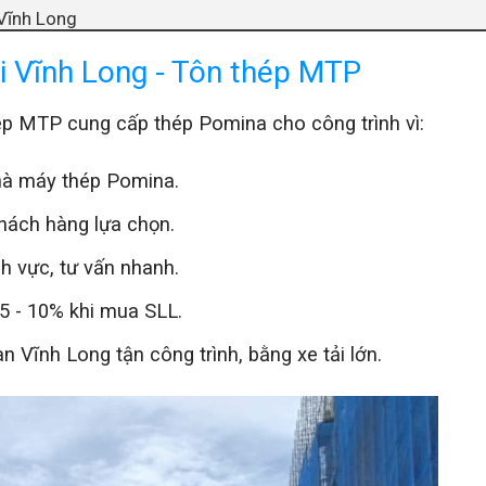
 Vĩnh Long
 Vĩnh Long
ại Vĩnh Long - Tôn thép MTP
a tại Vĩnh Long
na tại Vĩnh Long
ép MTP cung cấp thép Pomina cho công trình vì:
 tại tôn thép MTP Vĩnh Long
nhà máy thép Pomina.
hiều công trình
 Vĩnh Long giá rẻ nhất tại đại lý tôn thép MTP
hách hàng lựa chọn.
h vực, tư vấn nhanh.
 5 - 10% khi mua SLL.
Vĩnh Long tận công trình, bằng xe tải lớn.