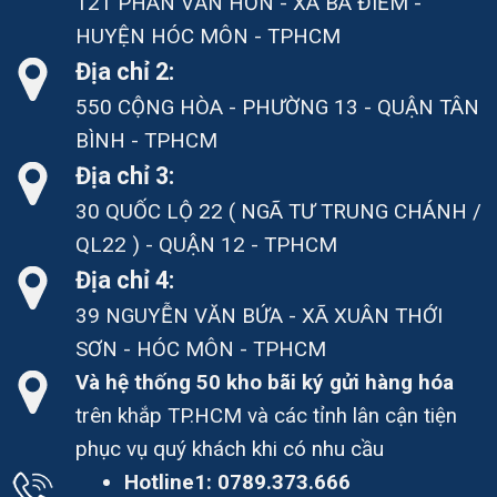
121 PHAN VĂN HỚN - XÃ BÀ ĐIỂM -
HUYỆN HÓC MÔN - TPHCM
Địa chỉ 2:
550 CỘNG HÒA - PHƯỜNG 13 - QUẬN TÂN
BÌNH - TPHCM
Địa chỉ 3:
30 QUỐC LỘ 22 ( NGÃ TƯ TRUNG CHÁNH /
QL22 ) - QUẬN 12 - TPHCM
Địa chỉ 4:
39 NGUYỄN VĂN BỨA - XÃ XUÂN THỚI
SƠN - HÓC MÔN - TPHCM
Và hệ thống 50 kho bãi ký gửi hàng hóa
trên khắp TP.HCM và các tỉnh lân cận tiện
phục vụ quý khách khi có nhu cầu
Hotline1:
0789.373.666