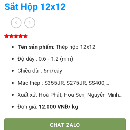
Sắt Hộp 12x12
5.00
1
trên 5
Tên sản phẩm
: Thép hộp 12x12
dựa trên
đánh giá
Độ dày : 0.6 - 1.2 (mm)
Chiều dài : 6m/cây
Mác thép : S355JR, S275JR, SS400,...
Xuất xứ: Hoà Phát, Hoa Sen, Nguyễn Minh…
Đơn giá:
12.000 VNĐ/ kg
CHAT ZALO