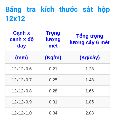
Bảng tra kích thước sắt hộp
12x12
Cạnh x
Trọng
Tổng trọng
cạnh x độ
lượng
lượng cây 6 mét
dày
mét
(mm)
(Kg/m)
(Kg/cây)
12x12x0.6
0.21
1.28
12x12x0.7
0.25
1.48
12x12x0.8
0.28
1.66
12x12x0.9
0.31
1.85
12x12x1.0
0.34
2.03