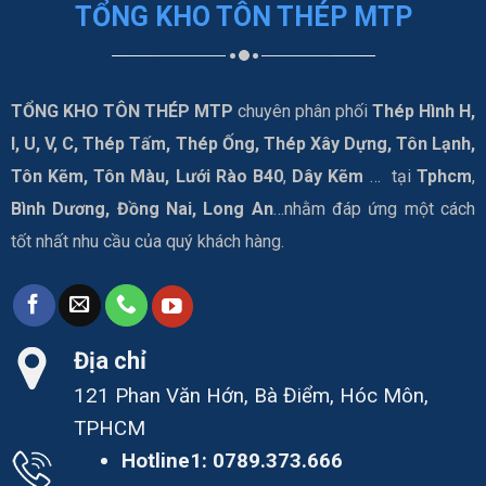
TỔNG KHO TÔN THÉP MTP
TỔNG KHO TÔN THÉP MTP
chuyên phân phối
Thép Hình H,
I, U, V, C, Thép Tấm, Thép Ống, Thép Xây Dựng, Tôn Lạnh,
Tôn Kẽm, Tôn Màu, Lưới Rào B40
,
Dây Kẽm
… tại
Tphcm
,
Bình Dương, Đồng Nai, Long An
…nhằm đáp ứng một cách
tốt nhất nhu cầu của quý khách hàng.
Địa chỉ
121 Phan Văn Hớn, Bà Điểm, Hóc Môn,
TPHCM
Hotline1:
0789.373.666