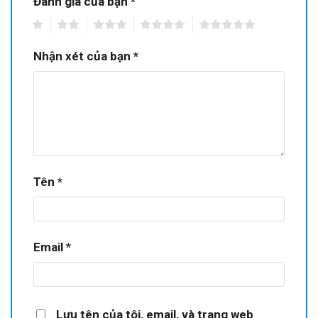
Đánh giá của bạn
*
1
2
3
4
5
Nhận xét của bạn
*
Tên
*
Email
*
Lưu tên của tôi, email, và trang web