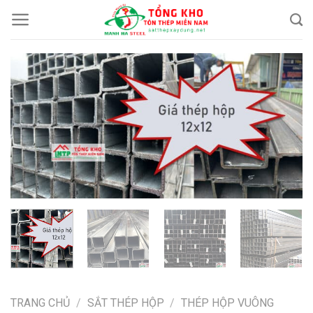
Chuyển
đến
nội
dung
TRANG CHỦ
/
SẮT THÉP HỘP
/
THÉP HỘP VUÔNG