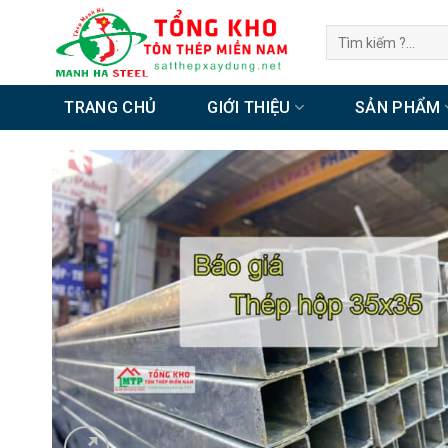
Chuyển
Tìm
đến
kiếm:
nội
dung
TRANG CHỦ
GIỚI THIỆU
SẢN PHẨM