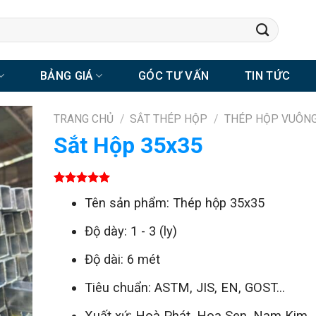
BẢNG GIÁ
GÓC TƯ VẤN
TIN TỨC
TRANG CHỦ
/
SẮT THÉP HỘP
/
THÉP HỘP VUÔN
Sắt Hộp 35x35
5.00
1
trên 5
Tên sản phẩm: Thép hộp 35x35
dựa trên
đánh giá
Độ dày: 1 - 3 (ly)
Độ dài: 6 mét
Tiêu chuẩn: ASTM, JIS, EN, GOST...
Xuất xứ: Hoà Phát, Hoa Sen, Nam Kim...