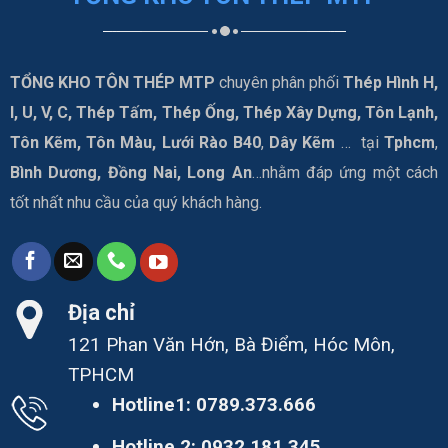
TỔNG KHO TÔN THÉP MTP
chuyên phân phối
Thép Hình H,
I, U, V, C, Thép Tấm, Thép Ống, Thép Xây Dựng, Tôn Lạnh,
Tôn Kẽm, Tôn Màu, Lưới Rào B40
,
Dây Kẽm
… tại
Tphcm
,
Bình Dương, Đồng Nai, Long An
…nhằm đáp ứng một cách
tốt nhất nhu cầu của quý khách hàng.
Địa chỉ
121 Phan Văn Hớn, Bà Điểm, Hóc Môn,
TPHCM
Hotline1:
0789.373.666
Hotline 2:
0932.181.345