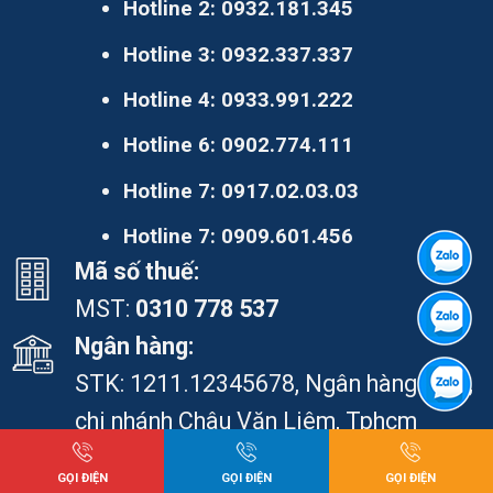
Hotline 2:
0932.181.345
Hotline 3:
0932.337.337
Hotline 4:
0933.991.222
Hotline 6:
0902.774.111
Hotline 7:
0917.02.03.03
Hotline 7:
0909.601.456
Mã số thuế:
MST:
0310 778 537
Ngân hàng:
STK: 1211.12345678, Ngân hàng ACB,
chi nhánh Châu Văn Liêm, Tphcm
LIÊN KẾT NHANH
GỌI ĐIỆN
GỌI ĐIỆN
GỌI ĐIỆN