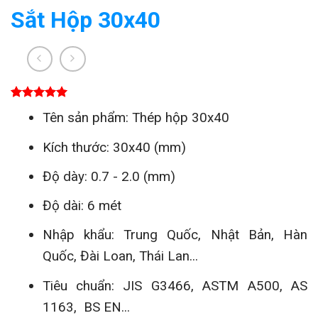
Sắt Hộp 30x40
5.00
1
trên 5
Tên sản phẩm: Thép hộp 30x40
dựa trên
đánh giá
Kích thước: 30x40 (mm)
Độ dày: 0.7 - 2.0 (mm)
Độ dài: 6 mét
Nhập khẩu: Trung Quốc, Nhật Bản, Hàn
Quốc, Đài Loan, Thái Lan...
Tiêu chuẩn:
JIS G3466, ASTM A500, AS
1163, BS EN...