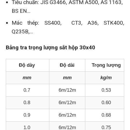
Tiêu chuẩn:
JIS G3466, ASTM A500, AS 1163,
BS EN...
Mác thép: SS400, CT3, A36, STK400,
Q235B,...
Bảng tra trọng lượng sắt hộp 30x40
Độ dày
Độ dài
Trọng lượng
mm
mm
kg/m
0.7
6m/12m
0.53
0.8
6m/12m
0.60
0.9
6m/12m
0.68
1.0
6m/12m
0.75