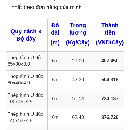
nhất theo đơn hàng của mình.
Độ
Trọng
Thành
Quy cách x
dài
lượng
tiền
Độ dày
(m)
(Kg/Cây)
(VND/Cây)
Thép hình U đúc
6m
29.00
407,450
65x30x3.0
Thép hình U đúc
6m
42.30
594,315
80x40x4.0
Thép hình U đúc
6m
51.54
724,137
100x46x4.5
Thép hình U đúc
6m
62.40
876,720
140x52x4.8