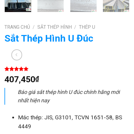
TRANG CHỦ
/
SẮT THÉP HÌNH
/
THÉP U
Sắt Thép Hình U Đúc
5.00
1
trên 5
407,450
₫
dựa trên
đánh giá
Báo giá sắt thép hình U đúc chính hãng mới
nhất hiện nay
Mác thép: JIS, G3101, TCVN 1651-58, BS
4449