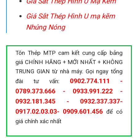
Giá Sắt Thép Hình U Mạ Kẽm
Giá Sắt Thép Hình U mạ kẽm
Nhúng Nóng
Tôn Thép MTP cam kết cung cấp bảng
giá CHÍNH HÃNG + MỚI NHẤT + KHÔNG
TRUNG GIAN từ nhà máy. Gọi ngay tổng
0902.774.111
-
đài tư vấn:
0789.373.666
-
0933.991.222
-
0932.181.345
-
0932.337.337
-
0917.02.03.03
-
0909.601.456
để có
giá chính xác nhất