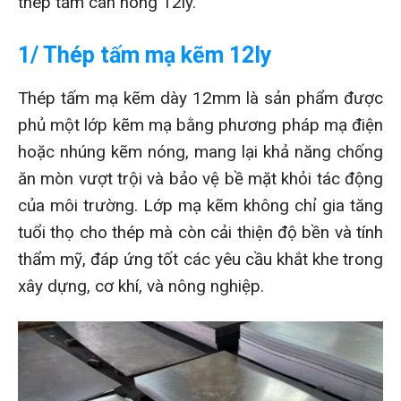
thép tấm cán nóng 12ly.
1/ Thép tấm mạ kẽm 12ly
Thép tấm mạ kẽm dày 12mm là sản phẩm được
phủ một lớp kẽm mạ bằng phương pháp mạ điện
hoặc nhúng kẽm nóng, mang lại khả năng chống
ăn mòn vượt trội và bảo vệ bề mặt khỏi tác động
của môi trường. Lớp mạ kẽm không chỉ gia tăng
tuổi thọ cho thép mà còn cải thiện độ bền và tính
thẩm mỹ, đáp ứng tốt các yêu cầu khắt khe trong
xây dựng, cơ khí, và nông nghiệp.