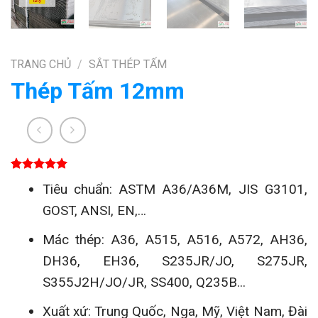
TRANG CHỦ
/
SẮT THÉP TẤM
Thép Tấm 12mm
5.00
1
trên 5
Tiêu chuẩn: ASTM A36/A36M, JIS G3101,
dựa trên
đánh giá
GOST, ANSI, EN,…
Mác thép: A36, A515, A516, A572, AH36,
DH36, EH36, S235JR/JO, S275JR,
S355J2H/JO/JR, SS400, Q235B...
Xuất xứ: Trung Quốc, Nga, Mỹ, Việt Nam, Đài