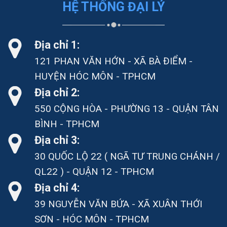
HỆ THỐNG ĐẠI LÝ
Địa chỉ 1:
121 PHAN VĂN HỚN - XÃ BÀ ĐIỂM -
HUYỆN HÓC MÔN - TPHCM
Địa chỉ 2:
550 CỘNG HÒA - PHƯỜNG 13 - QUẬN TÂN
BÌNH - TPHCM
Địa chỉ 3:
30 QUỐC LỘ 22 ( NGÃ TƯ TRUNG CHÁNH /
QL22 ) - QUẬN 12 - TPHCM
Địa chỉ 4:
39 NGUYỄN VĂN BỨA - XÃ XUÂN THỚI
SƠN - HÓC MÔN - TPHCM