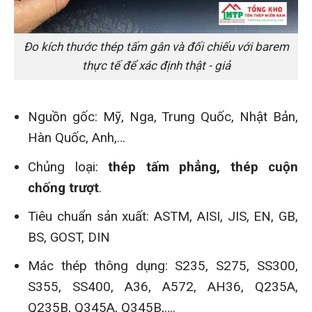
Đo kích thước thép tấm gân và đối chiếu với barem
thực tế để xác định thật - giả
Nguồn gốc: Mỹ, Nga, Trung Quốc, Nhật Bản,
Hàn Quốc, Anh,…
Chủng loại:
thép tấm phẳng, thép cuộn
chống trượt
.
Tiêu chuẩn sản xuất: ASTM, AISI, JIS, EN, GB,
BS, GOST, DIN
Mác thép thông dụng: S235, S275, SS300,
S355, SS400, A36, A572, AH36, Q235A,
Q235B, Q345A, Q345B,….