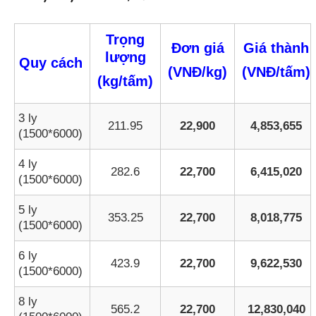
Trọng
Đơn giá
Giá thành
lượng
Quy cách
(VNĐ/kg)
(VNĐ/tấm)
(kg/tấm)
3 ly
211.95
22,900
4,853,655
(1500*6000)
4 ly
282.6
22,700
6,415,020
(1500*6000)
5 ly
353.25
22,700
8,018,775
(1500*6000)
6 ly
423.9
22,700
9,622,530
(1500*6000)
8 ly
565.2
22,700
12,830,040