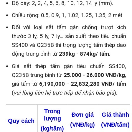
Độ dày: 2, 3, 4, 5, 6, 8, 10, 12, 14 ly (mm).
Chiều rộng: 0.5, 0.9, 1, 1.02, 1.25, 1.35, 2 mét
Đối với loại sắt tấm gân chống trượt kích
thước 3 ly, 5 ly, 7 ly… sản xuất theo tiêu chuẩn
SS400 và Q235B thì trọng lượng tấm thép dao
động trung bình từ
239kg - 874kg/ tấm
.
Giá sắt thép tấm gân tiêu chuẩn SS400,
Q235B trung bình từ
25.000 - 26.000 VNĐ/kg
,
giá tấm từ
6,190,000 - 22,832,280 VNĐ/ tấm
(
vui lòng liên hệ trực tiếp để nhận báo giá
).
Trọng
Đơn giá
Giá thành
lượng
Quy cách
(VNĐ/kg)
(VNĐ/tấm)
(kg/tấm)