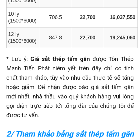
(1500*6000)
10 ly
706.5
22,700
16,037,550
(1500*6000)
12 ly
847.8
22,700
19,245,060
(1500*6000)
* Lưu ý:
Giá sắt thép tấm gân
được Tôn Thép
Mạnh Tiến Phát niêm yết trên đây chỉ có tính
chất tham khảo, tùy vào nhu cầu thực tế sẽ tăng
hoặc giảm. Để nhận được báo giá sắt tấm gân
mới nhất, nhà thầu vào quý khách hàng vui lòng
gọi điện trực tiếp tới tổng đài của chúng tôi để
được tư vấn.
2/ Tham khảo bảng sắt thép tấm gân