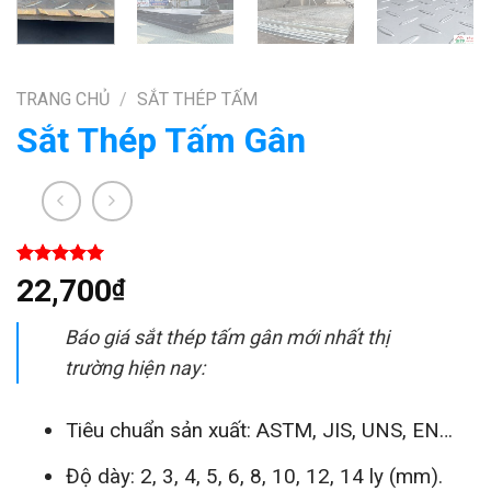
TRANG CHỦ
/
SẮT THÉP TẤM
Sắt Thép Tấm Gân
5.00
1
trên 5
22,700
₫
dựa trên
đánh giá
Báo giá sắt thép tấm gân mới nhất thị
trường hiện nay:
Tiêu chuẩn sản xuất: ASTM, JIS, UNS, EN…
Độ dày: 2, 3, 4, 5, 6, 8, 10, 12, 14 ly (mm).