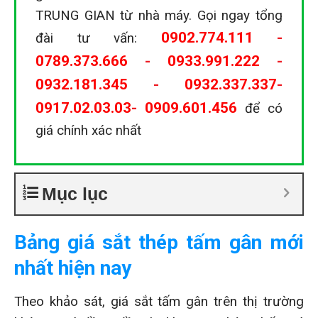
TRUNG GIAN từ nhà máy. Gọi ngay tổng
0902.774.111
-
đài tư vấn:
0789.373.666
-
0933.991.222
-
0932.181.345
-
0932.337.337
-
0917.02.03.03
-
0909.601.456
để có
giá chính xác nhất
Mục lục
Bảng giá sắt thép tấm gân mới
nhất hiện nay
Theo khảo sát, giá sắt tấm gân trên thị trường