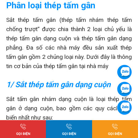
Phân loại thép tấm gân
Sắt thép tấm gân (thép tấm nhám thép tấm
chống trượt” được chia thành 2 loại chủ yếu là
thép tấm gân dạng cuộn và thép tấm gân dạng
phẳng. Đa số các nhà máy đều sản xuất thép
tấm gân gồm 2 chủng loại này. Dưới đây là thông
tin cơ bản của thép tấm gân tại nhà máy
1/ Sắt thép tấm gân dạng cuộn
Sắt tấm gân nhám dạng cuộn là loại thép tấm
gân ở dạng cuộn, bao gồm các quy cách phổ
biến nhất như sau:
Mác thép sắt thép tấm gân cuộn: SS400, A36.
GỌI ĐIỆN
GỌI ĐIỆN
GỌI ĐIỆN