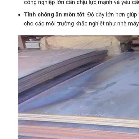
công nghiệp lớn cần chịu lực mạnh và yêu cầu
Tính chống ăn mòn tốt
: Độ dày lớn hơn giú
cho các môi trường khắc nghiệt như nhà máy hó