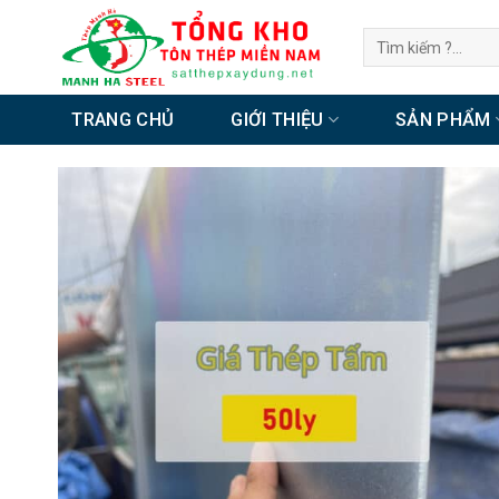
Chuyển
Tìm
đến
kiếm:
nội
dung
TRANG CHỦ
GIỚI THIỆU
SẢN PHẨM