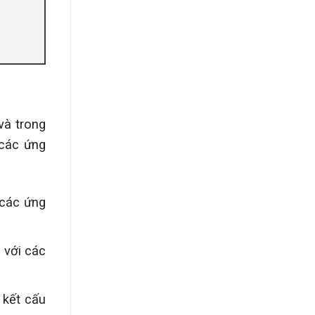
và trong
 các ứng
 các ứng
 với các
 kết cấu