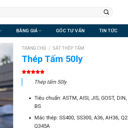
BẢNG GIÁ
GÓC TƯ VẤN
TIN TỨC
TRANG CHỦ
/
SẮT THÉP TẤM
Thép Tấm 50ly
5.00
1
trên 5
Thép tấm 50ly
dựa trên
đánh giá
Tiêu chuẩn: ASTM, AISI, JIS, GOST, DIN,
BS
Mác thép: SS400, SS300, A36, AH36, Q2
Q345A