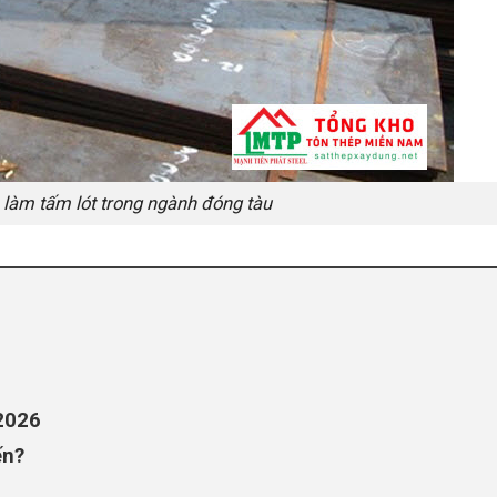
àm tấm lót trong ngành đóng tàu
2026
ến?