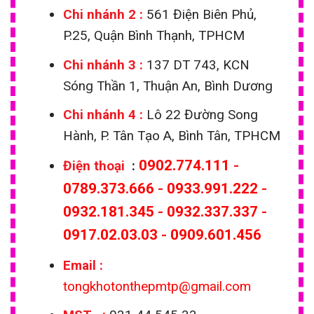
Chi nhánh 2 :
561 Điện Biên Phủ,
P.25, Quận Bình Thạnh, TPHCM
Chi nhánh 3 :
137 DT 743, KCN
Sóng Thần 1, Thuận An, Bình Dương
Chi nhánh 4 :
Lô 22 Đường Song
Hành, P. Tân Tạo A, Bình Tân, TPHCM
0902.774.111
-
Điện thoại
:
0789.373.666
-
0933.991.222
-
0932.181.345
-
0932.337.337
-
0917.02.03.03
-
0909.601.456
Email
:
tongkhotonthepmtp@gmail.com