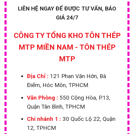
LIÊN HỆ NGAY ĐỂ ĐƯỢC TƯ VẤN, BÁO
GIÁ 24/7
CÔNG TY TỔNG KHO TÔN THÉP
MTP MIỀN NAM - TÔN THÉP
MTP
Địa Chỉ :
121 Phan Văn Hớn, Bà
Điểm, Hóc Môn, TPHCM
Văn Phòng :
550 Cộng Hòa, P.13,
Quận Tân Bình, TPHCM
Chi nhánh 1
:
30 Quốc Lộ 22, Quận
12, TPHCM