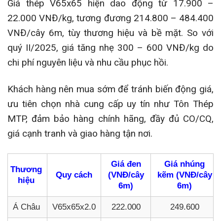
Giá thép V65x65 hiện dao động từ 17.900 –
22.000 VNĐ/kg, tương đương 214.800 – 484.400
VNĐ/cây 6m, tùy thương hiệu và bề mặt. So với
quý II/2025, giá tăng nhẹ 300 – 600 VNĐ/kg do
chi phí nguyên liệu và nhu cầu phục hồi.
Khách hàng nên mua sớm để tránh biến động giá,
ưu tiên chọn nhà cung cấp uy tín như Tôn Thép
MTP, đảm bảo hàng chính hãng, đầy đủ CO/CQ,
giá cạnh tranh và giao hàng tận nơi.
Giá đen
Giá nhúng
Thương
Quy cách
(VNĐ/cây
kẽm (VNĐ/cây
hiệu
6m)
6m)
Á Châu
V65x65x2.0
222.000
249.600