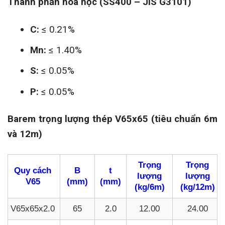
Thành phần hóa học (SS400 – JIS G3101)
C:
≤ 0.21%
Mn:
≤ 1.40%
S:
≤ 0.05%
P:
≤ 0.05%
Barem trọng lượng thép V65x65 (tiêu chuẩn 6m
và 12m)
Trọng
Trọng
Quy cách
B
t
lượng
lượng
V65
(mm)
(mm)
(kg/6m)
(kg/12m)
V65x65x2.0
65
2.0
12.00
24.00