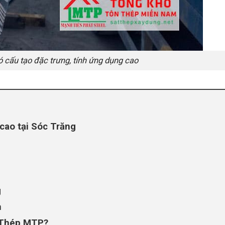
 cấu tạo đặc trưng, tính ứng dụng cao
cao tại Sóc Trăng
g
h
n Thép MTP?