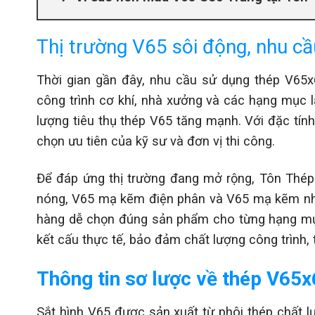
Thị trường V65 sôi động, nhu cầ
Thời gian gần đây, nhu cầu sử dụng thép V65x6
công trình cơ khí, nhà xưởng và các hạng mục l
lượng tiêu thụ thép V65 tăng mạnh. Với đặc tính
chọn ưu tiên của kỹ sư và đơn vị thi công.
Để đáp ứng thị trường đang mở rộng, Tôn Thép
nóng, V65 mạ kẽm điện phân và V65 mạ kẽm nhú
hàng dễ chọn đúng sản phẩm cho từng hạng mục
kết cấu thực tế, bảo đảm chất lượng công trình, ti
Thông tin sơ lược về thép V65
Sắt hình V65 được sản xuất từ phôi thép chất l