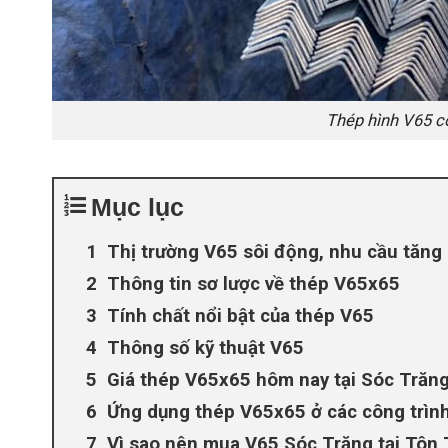
Thép hình V65 có
Mục lục
Thị trường V65 sôi động, nhu cầu tăng 
Thông tin sơ lược về thép V65x65
Tính chất nổi bật của thép V65
Thông số kỹ thuật V65
Giá thép V65x65 hôm nay tại Sóc Trăn
Ứng dụng thép V65x65 ở các công trìn
Vì sao nên mua V65 Sóc Trăng tại Tô