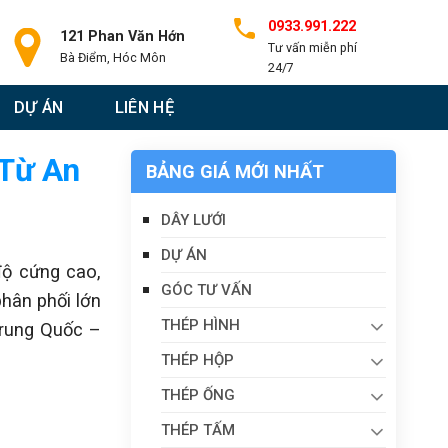
0933.991.222
121 Phan Văn Hớn
Tư vấn miễn phí
Bà Điểm, Hóc Môn
24/7
DỰ ÁN
LIÊN HỆ
 Từ An
BẢNG GIÁ MỚI NHẤT
DÂY LƯỚI
DỰ ÁN
độ cứng cao,
GÓC TƯ VẤN
phân phối lớn
THÉP HÌNH
Trung Quốc –
THÉP HỘP
THÉP ỐNG
THÉP TẤM