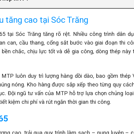
u tăng cao tại Sóc Trăng
5 tại Sóc Trăng tăng rõ rệt. Nhiều công trình dân dụ
an can, cầu thang, cổng sắt bước vào giai đoạn thi cô
 bền chắc, chịu lực tốt và dễ gia công, dòng thép này 
 MTP luôn duy trì lượng hàng dồi dào, bao gồm thép
ng nóng. Kho hàng được sắp xếp theo từng quy cách
. Đội ngũ tư vấn của MTP hỗ trợ lựa chọn chủng loại
ết kiệm chi phí và rút ngắn thời gian thi công.
x65
ượng cao, trải qua quy trình làm sạch – nung luyện – c