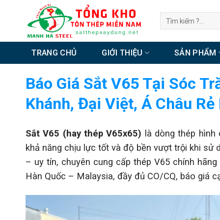
Chuyển
Tìm
đến
kiếm:
nội
dung
TRANG CHỦ
GIỚI THIỆU
SẢN PHẨM
Báo Giá Sắt V65 Tại Sóc T
Khánh, Đại Việt, Á Châu Rẻ
Sắt V65 (hay thép V65x65)
là dòng thép hình 
khả năng chịu lực tốt và độ bền vượt trội khi sử 
– uy tín, chuyên cung cấp thép V65 chính hãng
Hàn Quốc – Malaysia, đầy đủ CO/CQ, báo giá cạ