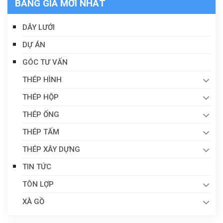
BẢNG GIÁ MỚI NHẤT
DÂY LƯỚI
DỰ ÁN
GÓC TƯ VẤN
THÉP HÌNH
THÉP HỘP
THÉP ỐNG
THÉP TẤM
THÉP XÂY DỰNG
TIN TỨC
TÔN LỢP
XÀ GỒ