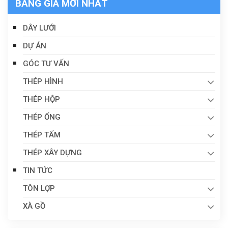
BẢNG GIÁ MỚI NHẤT
DÂY LƯỚI
DỰ ÁN
GÓC TƯ VẤN
THÉP HÌNH
THÉP HỘP
THÉP ỐNG
THÉP TẤM
THÉP XÂY DỰNG
TIN TỨC
TÔN LỢP
XÀ GỒ