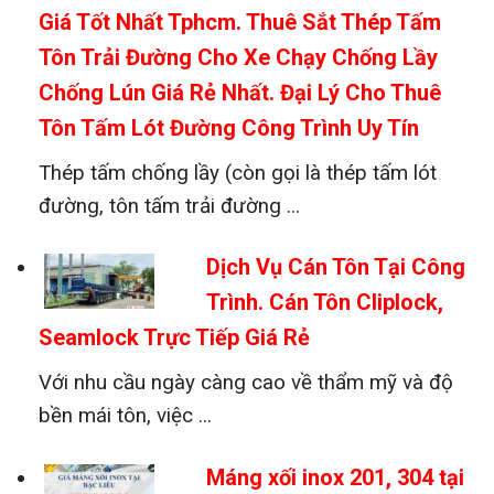
Giá Tốt Nhất Tphcm. Thuê Sắt Thép Tấm
Cắt phôi theo khổ yêu cầu bằng máy CNC
Tôn Trải Đường Cho Xe Chạy Chống Lầy
Chấn tạo hình máng bằng máy chấn thủy lực
Chống Lún Giá Rẻ Nhất. Đại Lý Cho Thuê
Tôn Tấm Lót Đường Công Trình Uy Tín
Hàn nối, xử lý mối hàn bằng công nghệ TIG
Thép tấm chống lầy (còn gọi là thép tấm lót
Kiểm tra kích thước, độ kín nước trước khi
đường, tôn tấm trải đường ...
giao hàng
Dịch Vụ Cán Tôn Tại Công
Liên hệ Tôn Thép MTP để nhận
báo giá máng xối
Trình. Cán Tôn Cliplock,
inox tại Quận 3
chính xác theo từng công trình.
Seamlock Trực Tiếp Giá Rẻ
Đội ngũ kỹ thuật luôn sẵn sàng tư vấn giải pháp
phù hợp, tiết kiệm và bền lâu.
Với nhu cầu ngày càng cao về thẩm mỹ và độ
bền mái tôn, việc ...
Máng xối inox 201, 304 tại