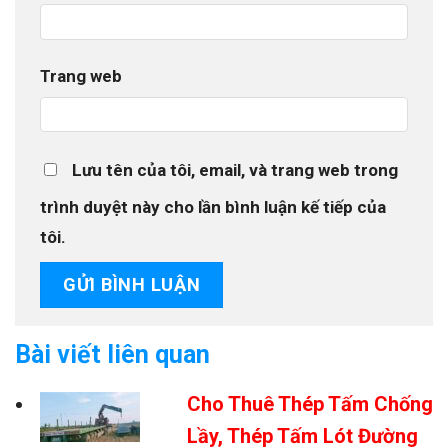
Khổ rộng tấm inox: 1000mm, 1220mm,
1500mm, 1524mm, 2000mm
Trang web
Chiều dài gia công: 1m, 2m, 2.4m, 3m, 4m,
6m
Độ dày sử dụng: 0.4mm, 0.6mm, 0.9mm,
Lưu tên của tôi, email, và trang web trong
1.0mm, 1.2mm, 1.5mm
trình duyệt này cho lần bình luận kế tiếp của
tôi.
Quy trình gia công máng xối inox
tại xưởng Tôn Thép MTP
Quy trình gia công được kiểm soát chặt chẽ từ
Bài viết liên quan
khâu nguyên liệu đến thành phẩm:
Cho Thuê Thép Tấm Chống
Lựa chọn inox 201, 304, 430 có CO-CQ rõ
Lầy, Thép Tấm Lót Đường
ràng