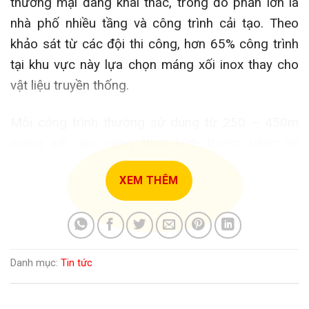
thương mại đang khai thác, trong đó phần lớn là
nhà phố nhiều tầng và công trình cải tạo. Theo
khảo sát từ các đội thi công, hơn 65% công trình
tại khu vực này lựa chọn máng xối inox thay cho
vật liệu truyền thống.
Mỗi công trình thường sử dụng từ 250 – 450m
máng xối, gia công theo kích thước riêng từ
100x100mm đến 150x150mm. Inox 304 dày
XEM THÊM
0.5mm – 0.6mm được sử dụng phổ biến cho mái
trước và ban công, trong khi inox 430 được dùng
nhiều cho khu vực mái phụ nhằm tiết kiệm chi phí.
Cập nhật thông tin liên quan tới báo giá và
Danh mục:
Tin tức
thi công máng xối: