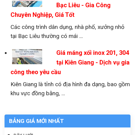
Bạc Liêu - Gia Công
Chuyên Nghiệp, Giá Tốt
Các công trình dân dụng, nhà phố, xưởng nhỏ
tại Bạc Liêu thường có mái ...
Giá máng xối inox 201, 304
tại Kiên Giang - Dịch vụ gia
công theo yêu cầu
Quy trình gia công máng inox chuyên nghiệp tại Đại lý
Tôn Thép MTP
Kiên Giang là tỉnh có địa hình đa dạng, bao gồm
khu vực đồng bằng, ...
BẢNG GIÁ MỚI NHẤT