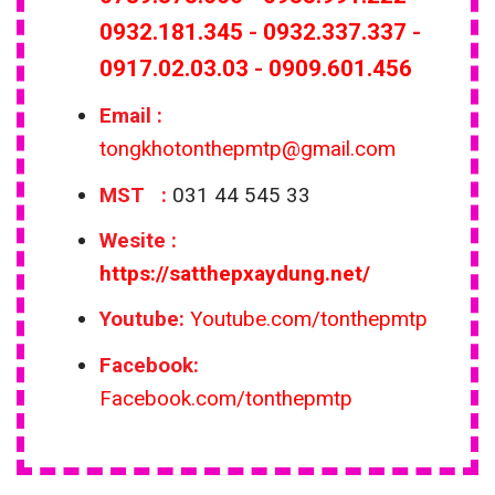
gãy khi chịu tác động mạnh.
0932.181.345
-
0932.337.337
-
0917.02.03.03
-
0909.601.456
Máng xối inox nhẹ hơn bê tông, dễ lắp đặt và tạo
hình theo thiết kế hiện đại. So với nhôm, inox ít bị
Email
:
ăn mòn, không cần sơn phủ định kỳ, giúp giảm chi
tongkhotonthepmtp@gmail.com
phí bảo trì.
MST :
031 44 545 33
Với ưu điểm về độ bền, thẩm mỹ và thi công,
Wesite
:
máng inox 201, 304 là lựa chọn lý tưởng cho nhà
https://satthepxaydung.net/
phố, khách sạn và văn phòng tại Quận 3.
Youtube:
Youtube.com/tonthepmtp
Facebook:
Facebook.com/tonthepmtp