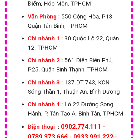
Nhu cầu tiêu thụ máng inox ngày càng tăng
Điểm, Hóc Môn, TPHCM
Văn Phòng :
550 Cộng Hòa, P.13,
Tại sao nên sử dụng máng xối
Quận Tân Bình, TPHCM
inox 201, 304 cho công trình
Chi nhánh 1
:
30 Quốc Lộ 22, Quận
Quận 3?
12, TPHCM
Chi nhánh 2 :
561 Điện Biên Phủ,
Các công trình tại Quận 3 cần vật liệu bền, đẹp và
P.25, Quận Bình Thạnh, TPHCM
chịu thời tiết tốt. Máng xối inox 201, 304 đáp ứng
yêu cầu này nhờ khả năng chống gỉ sét, giữ độ
Chi nhánh 3 :
137 DT 743, KCN
sáng lâu trong môi trường đô thị có khói bụi và
Sóng Thần 1, Thuận An, Bình Dương
mưa nắng thất thường.
Chi nhánh 4 :
Lô 22 Đường Song
Hành, P. Tân Tạo A, Bình Tân, TPHCM
So với tôn mạ kẽm, inox bền hơn, không bong tróc
lớp mạ sau thời gian dài sử dụng. So với nhựa,
0902.774.111
-
Điện thoại
:
máng inox cứng cáp, không cong vênh hay nứt
0789.373.666
-
0933.991.222
-