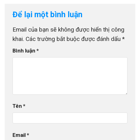
Để lại một bình luận
Email của bạn sẽ không được hiển thị công
khai.
Các trường bắt buộc được đánh dấu
*
Bình luận
*
Máng xối inox có nhiều ưu điểm phù hợp với công
trình
Quy cách, kích thước máng xối
inox 201, 304 phổ biến
Tên
*
Máng xối inox tại Tôn Thép MTP được gia công
linh hoạt theo yêu cầu, đáp ứng đa dạng kiểu mái
tại Quận 3.
Email
*