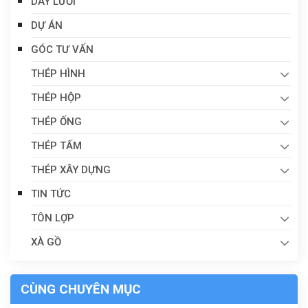
DÂY LƯỚI
DỰ ÁN
GÓC TƯ VẤN
THÉP HÌNH
THÉP HỘP
THÉP ỐNG
THÉP TẤM
THÉP XÂY DỰNG
TIN TỨC
TÔN LỢP
XÀ GỒ
CÙNG CHUYÊN MỤC