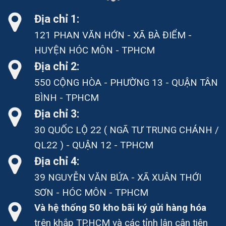
Địa chỉ 1:
121 PHAN VĂN HỚN - XÃ BÀ ĐIỂM -
HUYỆN HÓC MÔN - TPHCM
Địa chỉ 2:
550 CỘNG HÒA - PHƯỜNG 13 - QUẬN TÂN
BÌNH - TPHCM
Địa chỉ 3:
30 QUỐC LỘ 22 ( NGÃ TƯ TRUNG CHÁNH /
QL22 ) - QUẬN 12 - TPHCM
Địa chỉ 4:
39 NGUYỄN VĂN BỨA - XÃ XUÂN THỚI
SƠN - HÓC MÔN - TPHCM
Và hệ thống 50 kho bãi ký gửi hàng hóa
trên khắp TP.HCM và các tỉnh lân cận tiện