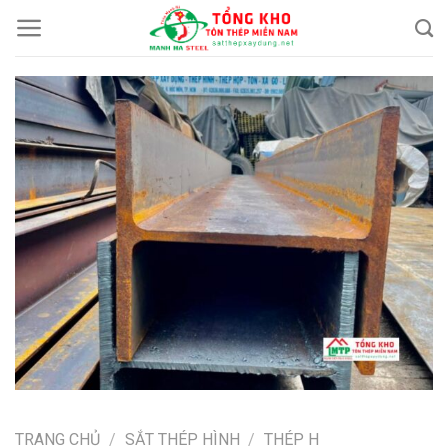
Chuyển
đến
nội
dung
TRANG CHỦ
/
SẮT THÉP HÌNH
/
THÉP H