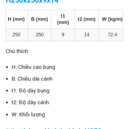
H250x250x9x14
t1
H (mm)
B (mm)
t2 (mm)
W (kg/m)
(mm)
250
250
9
14
72.4
Chú thích:
H: Chiều cao bụng
B: Chiều dài cánh
t1: Độ dày bụng
t2: Độ dày cánh
W: Khối lượng