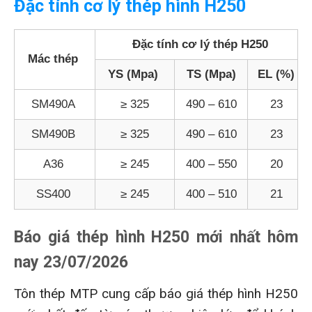
Đặc tính cơ lý thép hình H250
Đặc tính cơ lý thép H250
Mác thép
YS (Mpa)
TS (Mpa)
EL (%)
SM490A
≥ 325
490 – 610
23
SM490B
≥ 325
490 – 610
23
A36
≥ 245
400 – 550
20
SS400
≥ 245
400 – 510
21
Báo giá thép hình H250 mới nhất hôm
nay 23/07/2026
Tôn thép MTP cung cấp báo giá thép hình H250