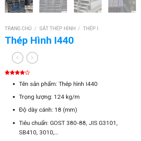
TRANG CHỦ
/
SẮT THÉP HÌNH
/
THÉP I
Thép Hình I440
4.00
1
trên
Tên sản phẩm: Thép hình I440
5 dựa
trên
đánh
giá
Trọng lượng: 124 kg/m
Độ dày cánh: 18 (mm)
Tiêu chuẩn: GOST 380-88, JIS G3101,
SB410, 3010,…