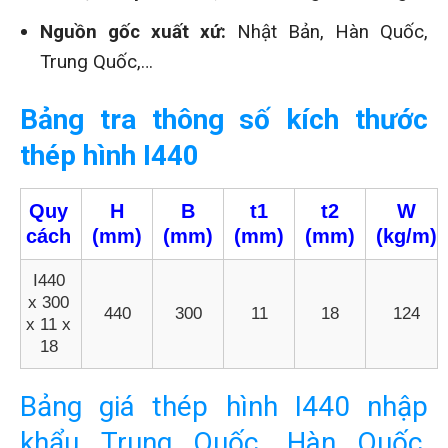
Nguồn gốc xuất xứ:
Nhật Bản, Hàn Quốc,
Trung Quốc,…
Bảng tra thông số kích thước
thép hình I440
Quy
H
B
t1
t2
W
cách
(mm)
(mm)
(mm)
(mm)
(kg/m)
I440
x 300
440
300
11
18
124
x 11 x
18
Bảng giá thép hình I440 nhập
khẩu Trung Quốc, Hàn Quốc,