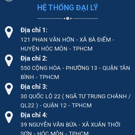
HỆ THỐNG ĐẠI LÝ
Địa chỉ 1:
121 PHAN VĂN HỚN - XÃ BÀ ĐIỂM -
HUYỆN HÓC MÔN - TPHCM
Địa chỉ 2:
550 CỘNG HÒA - PHƯỜNG 13 - QUẬN TÂN
BÌNH - TPHCM
Địa chỉ 3:
30 QUỐC LỘ 22 ( NGÃ TƯ TRUNG CHÁNH /
QL22 ) - QUẬN 12 - TPHCM
Địa chỉ 4:
39 NGUYỄN VĂN BỨA - XÃ XUÂN THỚI
SƠN - HÓC MÔN - TPHCM