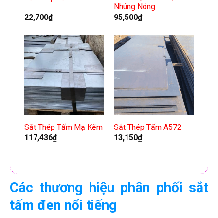
Nhúng Nóng
22,700
₫
95,500
₫
Sắt Thép Tấm Mạ Kẽm
Sắt Thép Tấm A572
117,436
₫
13,150
₫
Các thương hiệu phân phối sắt
tấm đen nổi tiếng