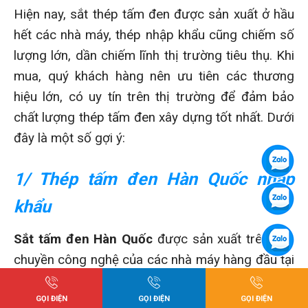
Hiện nay, sắt thép tấm đen được sản xuất ở hầu
hết các nhà máy, thép nhập khẩu cũng chiếm số
lượng lớn, dần chiếm lĩnh thị trường tiêu thụ. Khi
mua, quý khách hàng nên ưu tiên các thương
hiệu lớn, có uy tín trên thị trường để đảm bảo
chất lượng thép tấm đen xây dựng tốt nhất. Dưới
đây là một số gợi ý:
1/ Thép tấm đen Hàn Quốc nhập
khẩu
Sắt tấm đen Hàn Quốc
được sản xuất trên dây
chuyền công nghệ của các nhà máy hàng đầu tại
đất nước này. Dây chuyền cán nóng cao cấp giúp
thép có được độ dày, độ bền chắc vượt trội, tính
GỌI ĐIỆN
GỌI ĐIỆN
GỌI ĐIỆN