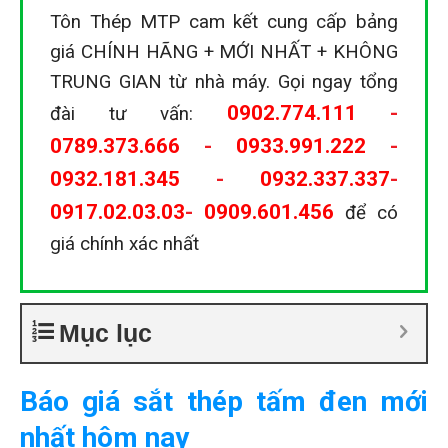
Tôn Thép MTP cam kết cung cấp bảng
giá CHÍNH HÃNG + MỚI NHẤT + KHÔNG
TRUNG GIAN từ nhà máy. Gọi ngay tổng
0902.774.111
-
đài tư vấn:
0789.373.666
-
0933.991.222
-
0932.181.345
-
0932.337.337
-
0917.02.03.03
-
0909.601.456
để có
giá chính xác nhất
Mục lục
Báo giá sắt thép tấm đen mới
nhất hôm nay