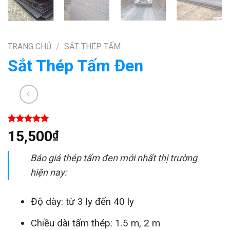
TRANG CHỦ
/
SẮT THÉP TẤM
Sắt Thép Tấm Đen
5.00
1
trên 5
15,500
₫
dựa trên
đánh giá
Báo giá thép tấm đen mới nhất thị trường
hiện nay:
Độ dày: từ 3 ly đến 40 ly
Chiều dài tấm thép: 1.5 m, 2 m