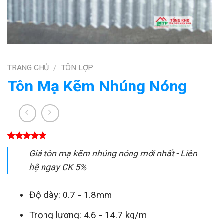
TRANG CHỦ
/
TÔN LỢP
Tôn Mạ Kẽm Nhúng Nóng
5.00
1
trên 5
Giá tôn mạ kẽm nhúng nóng mới nhất - Liên
dựa trên
đánh giá
hệ ngay CK 5%
Độ dày: 0.7 - 1.8mm
Trọng lượng: 4.6 - 14.7 kg/m