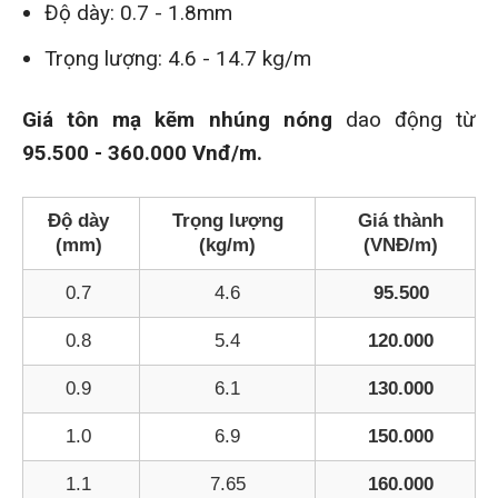
Độ dày: 0.7 - 1.8mm
Trọng lượng: 4.6 - 14.7 kg/m
Giá tôn mạ kẽm nhúng nóng
dao động từ
95.500 - 360.000 Vnđ/m.
Độ dày
Trọng lượng
Giá thành
(mm)
(kg/m)
(VNĐ/m)
0.7
4.6
95.500
0.8
5.4
120.000
0.9
6.1
130.000
1.0
6.9
150.000
1.1
7.65
160.000