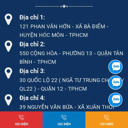
Địa chỉ 1:
121 PHAN VĂN HỚN - XÃ BÀ ĐIỂM -
HUYỆN HÓC MÔN - TPHCM
Địa chỉ 2:
550 CỘNG HÒA - PHƯỜNG 13 - QUẬN TÂN
BÌNH - TPHCM
Địa chỉ 3:
30 QUỐC LỘ 22 ( NGÃ TƯ TRUNG CHÁNH /
QL22 ) - QUẬN 12 - TPHCM
Địa chỉ 4:
39 NGUYỄN VĂN BỨA - XÃ XUÂN THỚI
SƠN - HÓC MÔN - TPHCM
Và hệ thống 50 kho bãi ký gửi hàng hóa
GỌI ĐIỆN
GỌI ĐIỆN
GỌI ĐIỆN