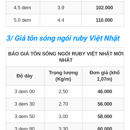
4.5 dem
3.9
102.000
5.0 dem
4.4
110.000
3/ Giá tôn sóng ngói ruby Việt Nhật
BÁO GIÁ TÔN SÓNG NGÓI RUBY VIỆT NHẬT MỚI
NHẤT
Trọng lượng
Đơn giá (khổ
Độ dày
(Kg/m)
1,07m)
3 dem 00
2.50
46.000
3 dem 30
2.70
56.000
3 dem 50
3.00
58.000
3 dem 80
3.30
60.000