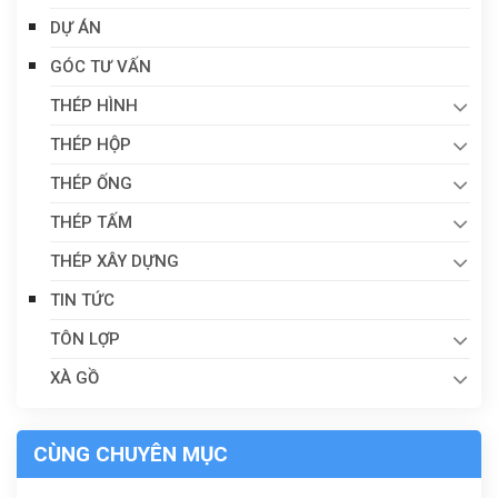
DỰ ÁN
GÓC TƯ VẤN
THÉP HÌNH
THÉP HỘP
THÉP ỐNG
THÉP TẤM
THÉP XÂY DỰNG
TIN TỨC
TÔN LỢP
XÀ GỒ
CÙNG CHUYÊN MỤC