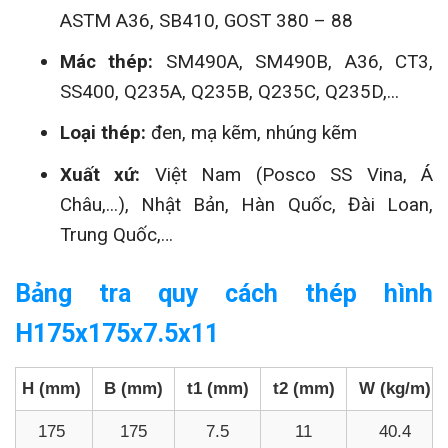
ASTM A36, SB410, GOST 380 – 88
Mác thép:
SM490A, SM490B, A36, CT3,
SS400, Q235A, Q235B, Q235C, Q235D,...
Loại thép:
đen, mạ kẽm, nhúng kẽm
Xuất xứ:
Việt Nam (Posco SS Vina, Á
Châu,...), Nhật Bản, Hàn Quốc, Đài Loan,
Trung Quốc,…
Bảng tra quy cách thép hình
H175x175x7.5x11
H (mm)
B (mm)
t1 (mm)
t2 (mm)
W (kg/m)
175
175
7.5
11
40.4