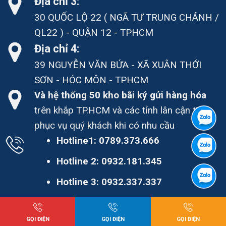
Địa chỉ 3:
30 QUỐC LỘ 22 ( NGÃ TƯ TRUNG CHÁNH /
QL22 ) - QUẬN 12 - TPHCM
Địa chỉ 4:
39 NGUYỄN VĂN BỨA - XÃ XUÂN THỚI
SƠN - HÓC MÔN - TPHCM
Và hệ thống 50 kho bãi ký gửi hàng hóa
trên khắp TP.HCM và các tỉnh lân cận tiện
phục vụ quý khách khi có nhu cầu
Hotline1:
0789.373.666
Hotline 2:
0932.181.345
Hotline 3:
0932.337.337
Hotline 4:
0933.991.222
GỌI ĐIỆN
GỌI ĐIỆN
GỌI ĐIỆN
Hotline 6:
0902.774.111