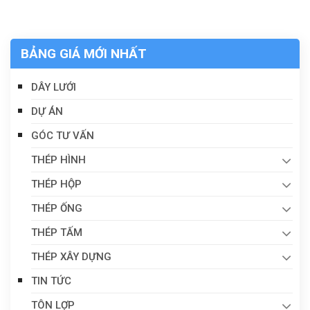
BẢNG GIÁ MỚI NHẤT
DÂY LƯỚI
DỰ ÁN
GÓC TƯ VẤN
THÉP HÌNH
THÉP HỘP
THÉP ỐNG
THÉP TẤM
THÉP XÂY DỰNG
TIN TỨC
TÔN LỢP