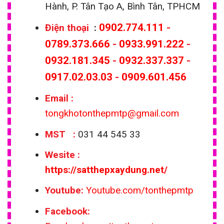
Hành, P. Tân Tạo A, Bình Tân, TPHCM
0902.774.111
-
Điện thoại
:
0789.373.666
-
0933.991.222
-
0932.181.345
-
0932.337.337
-
0917.02.03.03
-
0909.601.456
Email
:
tongkhotonthepmtp@gmail.com
MST :
031 44 545 33
Wesite
:
https://satthepxaydung.net/
Youtube:
Youtube.com/tonthepmtp
Facebook: