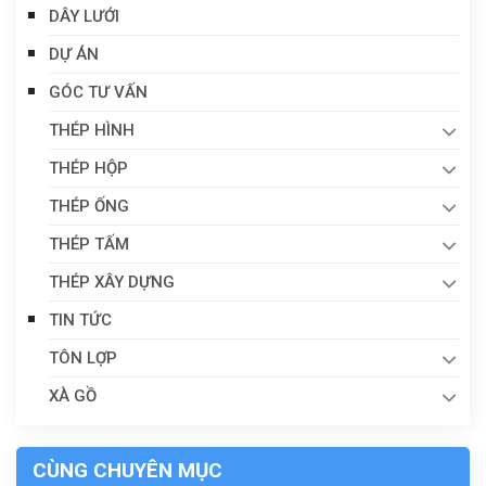
DÂY LƯỚI
DỰ ÁN
GÓC TƯ VẤN
THÉP HÌNH
THÉP HỘP
THÉP ỐNG
THÉP TẤM
THÉP XÂY DỰNG
TIN TỨC
TÔN LỢP
XÀ GỒ
CÙNG CHUYÊN MỤC