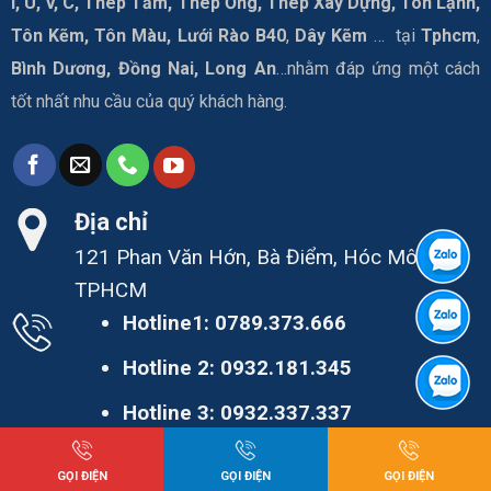
I, U, V, C, Thép Tấm, Thép Ống, Thép Xây Dựng, Tôn Lạnh,
Tôn Kẽm, Tôn Màu, Lưới Rào B40
,
Dây Kẽm
… tại
Tphcm
,
Bình Dương, Đồng Nai, Long An
…nhằm đáp ứng một cách
tốt nhất nhu cầu của quý khách hàng.
Địa chỉ
121 Phan Văn Hớn, Bà Điểm, Hóc Môn,
TPHCM
Hotline1:
0789.373.666
Hotline 2:
0932.181.345
Hotline 3:
0932.337.337
Hotline 4:
0933.991.222
GỌI ĐIỆN
GỌI ĐIỆN
GỌI ĐIỆN