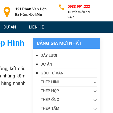
0933.991.222
121 Phan Văn Hớn
Tư vấn miễn phí
Bà Điểm, Hóc Môn
24/7
DỰ ÁN
LIÊN HỆ
ép Hình
BẢNG GIÁ MỚI NHẤT
DÂY LƯỚI
DỰ ÁN
ởng, kết cấu
GÓC TƯ VẤN
và nhúng kẽm
THÉP HÌNH
o hàng nhanh
THÉP HỘP
THÉP ỐNG
THÉP TẤM