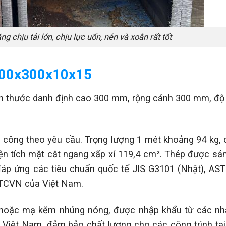
 chịu tải lớn, chịu lực uốn, nén và xoắn rất tốt
H300x300x10x15
h thước danh định cao 300 mm, rộng cánh 300 mm, độ
a công theo yêu cầu. Trọng lượng 1 mét khoảng 94 kg,
ện tích mặt cắt ngang xấp xỉ 119,4 cm². Thép được sản
áp ứng các tiêu chuẩn quốc tế JIS G3101 (Nhật), AS
 TCVN của Việt Nam.
hoặc mạ kẽm nhúng nóng, được nhập khẩu từ các nh
 Việt Nam, đảm bảo chất lượng cho các công trình tại