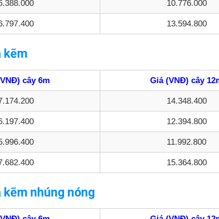
5.388.000
10.776.000
6.797.400
13.594.800
ạ kẽm
(VNĐ) cây 6m
Giá (VNĐ) cây 12
7.174.200
14.348.400
6.197.400
12.394.800
5.996.400
11.992.800
7.682.400
15.364.800
ạ kẽm nhúng nóng
(VNĐ) cây 6m
Giá (VNĐ) cây 12