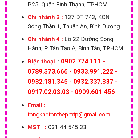
P.25, Quận Bình Thạnh, TPHCM
Chi nhánh 3 :
137 DT 743, KCN
Sóng Thần 1, Thuận An, Bình Dương
Chi nhánh 4 :
Lô 22 Đường Song
Hành, P. Tân Tạo A, Bình Tân, TPHCM
0902.774.111
-
Điện thoại
:
0789.373.666
-
0933.991.222
-
0932.181.345
-
0932.337.337
-
0917.02.03.03
-
0909.601.456
Email
:
tongkhotonthepmtp@gmail.com
MST :
031 44 545 33