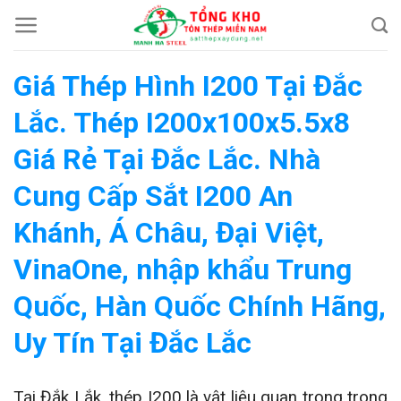
Chuyển
đến
nội
Giá Thép Hình I200 Tại Đắc
dung
Lắc. Thép I200x100x5.5x8
Giá Rẻ Tại Đắc Lắc. Nhà
Cung Cấp Sắt I200 An
Khánh, Á Châu, Đại Việt,
VinaOne, nhập khẩu Trung
Quốc, Hàn Quốc Chính Hãng,
Uy Tín Tại Đắc Lắc
Tại Đắk Lắk, thép I200 là vật liệu quan trọng trong