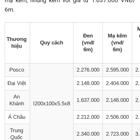
mạ kẽm, nhúng kẽm với giá từ 1.637.000 VNĐ/
6m.
Đen
Mạ kẽm
Thương
Quy cách
(vnđ/
(vnđ/
hiệu
6m)
6m)
Posco
2.276.000
2.595.000
2
Đại Việt
2.148.000
2.404.000
2
An
1.637.000
2.148.000
2
Khánh
I200x100x5.5x8
Á Châu
2.212.000
2.506.000
2
Trung
2.340.000
2.723.000
3
Quốc