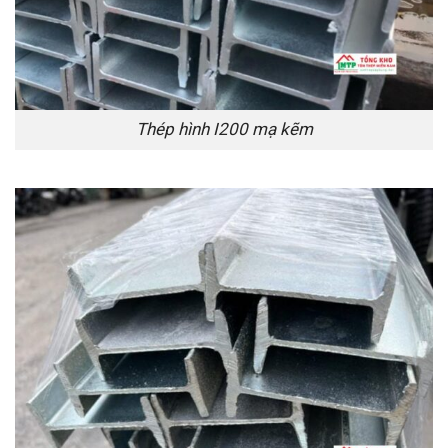
Thép hình I200 mạ kẽm