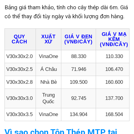
Bảng giá tham khảo, tính cho cây thép dài 6m. Giá
có thể thay đổi tùy ngày và khối lượng đơn hàng.
GIÁ V MẠ
QUY
XUẤT
GIÁ V ĐEN
KẼM
CÁCH
XỨ
(VNĐ/CÂY)
(VNĐ/CÂY)
V30x30x2.0
VinaOne
88.330
110.330
V30x30x2.5
Á Châu
71.946
106.470
V30x30x2.8
Nhà Bè
109.500
160.600
Trung
V30x30x3.0
92.745
137.700
Quốc
V30x30x3.5
VinaOne
134.904
168.504
Vì sao chọn Tôn Thép MTP tại