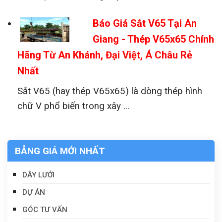
Báo Giá Sắt V65 Tại An
Giang - Thép V65x65 Chính
Hãng Từ An Khánh, Đại Việt, Á Châu Rẻ
Nhất
Sắt V65 (hay thép V65x65) là dòng thép hình
chữ V phổ biến trong xây ...
BẢNG GIÁ MỚI NHẤT
DÂY LƯỚI
DỰ ÁN
GÓC TƯ VẤN