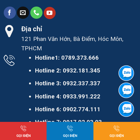
Địa chỉ
121 Phan Văn Hớn, Bà Điểm, Hóc Môn,
TPHCM
Hotline1:
0789.373.666
Hotline 2:
0932.181.345
Hotline 3:
0932.337.337
Hotline 4:
0933.991.222
Hotline 6:
0902.774.111
Hotline 7:
0917.02.03.03
Hotline 7:
0909.601.456
GỌI ĐIỆN
GỌI ĐIỆN
GỌI ĐIỆN