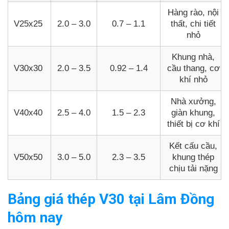
Hàng rào, nội
V25x25
2.0 – 3.0
0.7 – 1.1
thất, chi tiết
nhỏ
Khung nhà,
V30x30
2.0 – 3.5
0.92 – 1.4
cầu thang, cơ
khí nhỏ
Nhà xưởng,
V40x40
2.5 – 4.0
1.5 – 2.3
giàn khung,
thiết bị cơ khí
Kết cấu cầu,
V50x50
3.0 – 5.0
2.3 – 3.5
khung thép
chịu tải nặng
Bảng giá thép V30 tại Lâm Đồng
hôm nay