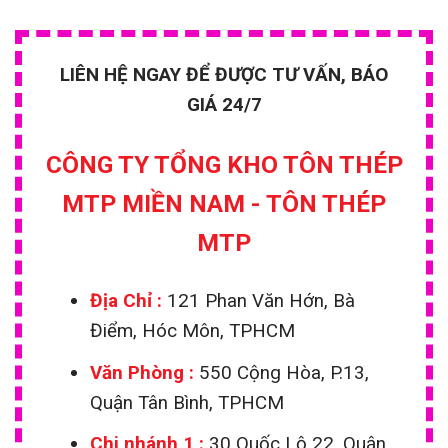
LIÊN HỆ NGAY ĐỂ ĐƯỢC TƯ VẤN, BÁO
GIÁ 24/7
CÔNG TY TỔNG KHO TÔN THÉP
MTP MIỀN NAM - TÔN THÉP
MTP
Địa Chỉ :
121 Phan Văn Hớn, Bà
Điểm, Hóc Môn, TPHCM
Văn Phòng :
550 Cộng Hòa, P.13,
Quận Tân Bình, TPHCM
Chi nhánh 1
:
30 Quốc Lộ 22, Quận