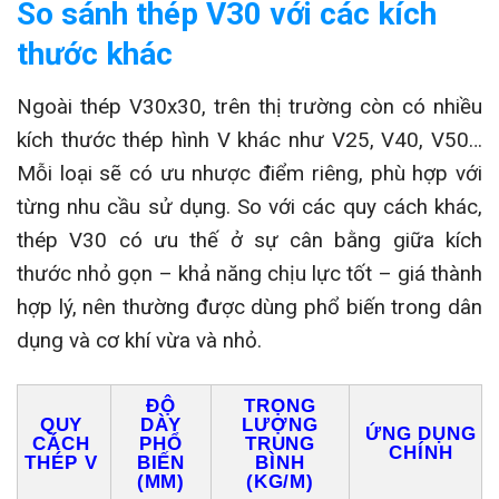
So sánh thép V30 với các kích
thước khác
Ngoài thép V30x30, trên thị trường còn có nhiều
kích thước thép hình V khác như V25, V40, V50…
Mỗi loại sẽ có ưu nhược điểm riêng, phù hợp với
từng nhu cầu sử dụng. So với các quy cách khác,
thép V30 có ưu thế ở sự cân bằng giữa kích
thước nhỏ gọn – khả năng chịu lực tốt – giá thành
hợp lý, nên thường được dùng phổ biến trong dân
dụng và cơ khí vừa và nhỏ.
ĐỘ
TRỌNG
QUY
DÀY
LƯỢNG
ỨNG DỤNG
CÁCH
PHỔ
TRUNG
CHÍNH
THÉP V
BIẾN
BÌNH
(MM)
(KG/M)