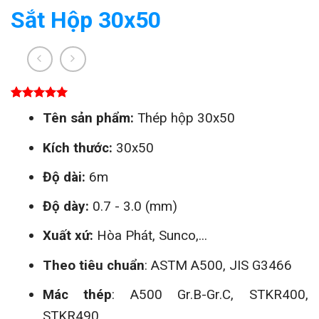
Sắt Hộp 30x50
5.00
1
trên 5
Tên sản phẩm:
Thép hộp 30x50
dựa trên
đánh giá
Kích thước:
30x50
Độ dài:
6m
Độ dày:
0.7 - 3.0 (mm)
Xuất xứ:
Hòa Phát, Sunco,...
Theo tiêu chuẩn
: ASTM A500, JIS G3466
Mác thép
: A500 Gr.B-Gr.C, STKR400,
STKR490