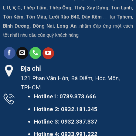
I, U, V, C, Thép Tấm, Thép Ống, Thép Xây Dựng, Tôn Lạnh,
Tôn Kẽm, Tôn Màu, Lưới Rào B40
,
Dây Kẽm
… tại
Tphcm
,
Bình Dương, Đồng Nai, Long An
…nhằm đáp ứng một cách
tốt nhất nhu cầu của quý khách hàng.
Địa chỉ
121 Phan Văn Hớn, Bà Điểm, Hóc Môn,
TPHCM
Hotline1:
0789.373.666
Hotline 2:
0932.181.345
Hotline 3:
0932.337.337
Hotline 4:
0933.991.222