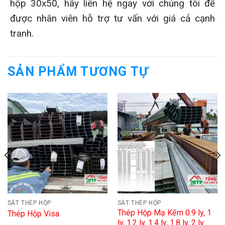
hộp 30x50, hãy liên hệ ngay với chúng tôi để
được nhân viên hỗ trợ tư vấn với giá cả cạnh
tranh.
SẢN PHẨM TƯƠNG TỰ
SẮT THÉP HỘP
SẮT THÉP HỘP
Thép Hộp Mạ Kẽm 0.9 ly, 1
Thép Hộp Visa
ly, 1.2 ly, 1.4 ly, 1.8 ly, 2 ly