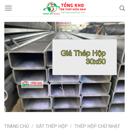
Chuyển
đến
nội
dung
TRANG CHỦ
/
SẮT THÉP HỘP
/
THÉP HỘP CHỮ NHẬT