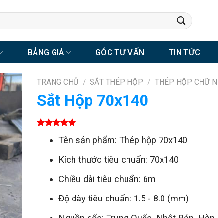
BẢNG GIÁ
GÓC TƯ VẤN
TIN TỨC
TRANG CHỦ
/
SẮT THÉP HỘP
/
THÉP HỘP CHỮ N
Sắt Hộp 70x140
5.00
1
trên 5
Tên sản phẩm: Thép hộp 70x140
dựa trên
đánh giá
Kích thước tiêu chuẩn: 70x140
Chiều dài tiêu chuẩn: 6m
Độ dày tiêu chuẩn: 1.5 - 8.0 (mm)
Nguồn gốc: Trung Quốc, Nhật Bản, Hàn