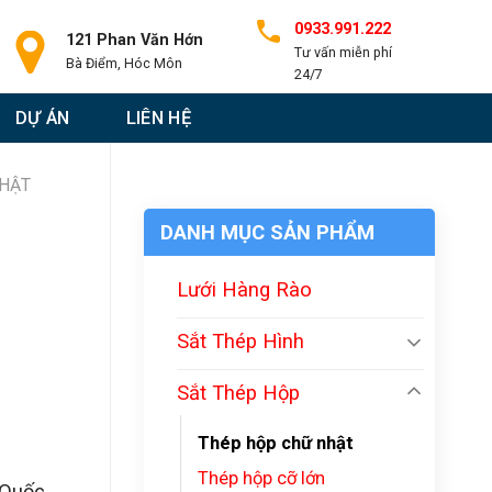
0933.991.222
121 Phan Văn Hớn
Tư vấn miễn phí
Bà Điểm, Hóc Môn
24/7
DỰ ÁN
LIÊN HỆ
HẬT
DANH MỤC SẢN PHẨM
Lưới Hàng Rào
Sắt Thép Hình
Sắt Thép Hộp
Thép hộp chữ nhật
Thép hộp cỡ lớn
 Quốc,…