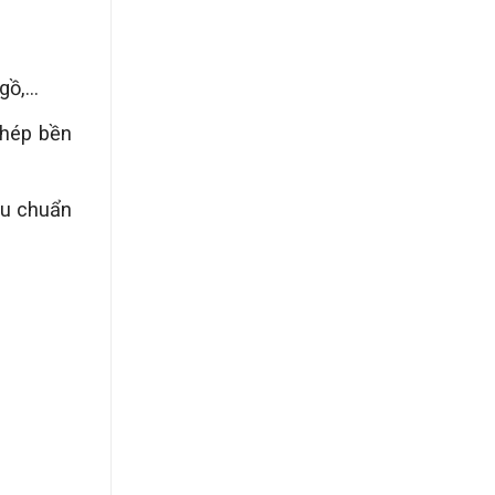
ồ,...
thép bền
êu chuẩn