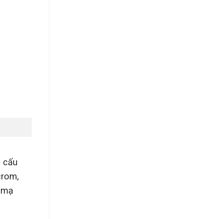
ó cấu
crom,
, mạ