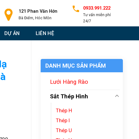
0933.991.222
121 Phan Văn Hớn
Tư vấn miễn phí
Bà Điểm, Hóc Môn
24/7
DỰ ÁN
LIÊN HỆ
Mạ
DANH MỤC SẢN PHẨM
hà
Lưới Hàng Rào
Sắt Thép Hình
Thép H
Thép I
Thép U