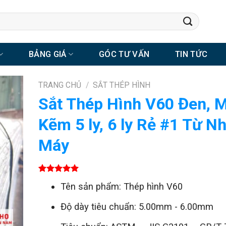
BẢNG GIÁ
GÓC TƯ VẤN
TIN TỨC
TRANG CHỦ
/
SẮT THÉP HÌNH
Sắt Thép Hình V60 Đen, 
Kẽm 5 ly, 6 ly Rẻ #1 Từ N
Máy
5.00
1
trên 5
Tên sản phẩm: Thép hình V60
dựa trên
đánh giá
Độ dày tiêu chuẩn: 5.00mm - 6.00mm