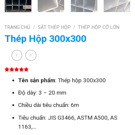
TRANG CHỦ
/
SẮT THÉP HỘP
/
THÉP HỘP CỠ LỚN
Thép Hộp 300x300
5.00
1
trên 5
Tên sản phẩm
: Thép hộp 300x300
dựa trên
đánh giá
Độ dày: 3 – 20 mm
Chiều dài tiêu chuẩn: 6m
Tiêu chuẩn: JIS G3466, ASTM A500, AS
1163,…