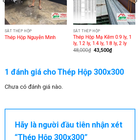
SẮT THÉP HỘP
SẮT THÉP HỘP
Thép Hộp Mạ Kẽm 0.9 ly, 1
Thép Hộp Nguyễn Minh
ly, 1.2 ly, 1.4 ly, 1.8 ly, 2 ly
48,000
₫
43,500
₫
1 đánh giá cho
Thép Hộp 300x300
Chưa có đánh giá nào.
Hãy là người đầu tiên nhận xét
“Thép Hộp 300x300”