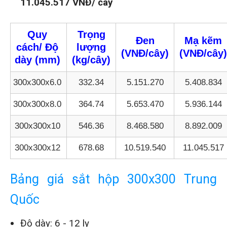
11.045.517 VNĐ/ cây
Quy
Trọng
Đen
Mạ kẽm
cách/ Độ
lượng
(VNĐ/cây)
(VNĐ/cây)
dày
(mm)
(kg/cây)
300x300x6.0
332.34
5.151.270
5.408.834
300x300x8.0
364.74
5.653.470
5.936.144
300x300x10
546.36
8.468.580
8.892.009
300x300x12
678.68
10.519.540
11.045.517
Bảng giá sắt hộp 300x300 Trung
Quốc
Độ dày: 6 - 12 ly