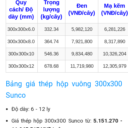
Quy
Trọng
Đen
Mạ kẽm
cách/ Độ
lượng
(VNĐ/cây)
(VNĐ/cây)
dày
(mm)
(kg/cây)
300x300x6.0
332.34
5,982,120
6,281,226
300x300x8.0
364.74
7,921,800
8,317,890
300x300x10
546.36
9,834,480
10,326,204
300x300x12
678.68
11,719,980
12,305,979
Bảng giá thép hộp vuông 300x300
Sunco
Độ dày: 6 - 12 ly
Giá thép hộp 300x300 Sunco từ:
5.151.270 -