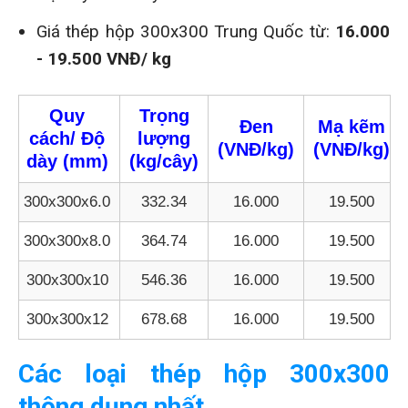
Giá thép hộp 300x300 Trung Quốc từ:
16.000
- 19.500 VNĐ/ kg
Quy
Trọng
Đen
Mạ kẽm
cách/ Độ
lượng
(VNĐ/kg)
(VNĐ/kg)
dày
(mm)
(kg/cây)
300x300x6.0
332.34
16.000
19.500
300x300x8.0
364.74
16.000
19.500
300x300x10
546.36
16.000
19.500
300x300x12
678.68
16.000
19.500
Các loại thép hộp 300x300
thông dụng nhất