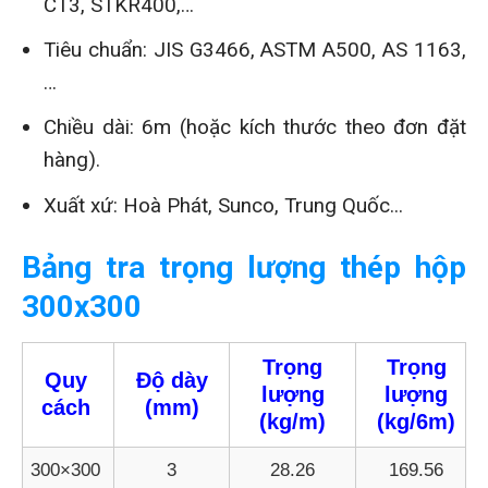
CT3, STKR400,…
Tiêu chuẩn: JIS G3466, ASTM A500, AS 1163,
…
Chiều dài: 6m (hoặc kích thước theo đơn đặt
hàng).
Xuất xứ: Hoà Phát, Sunco, Trung Quốc...
Bảng tra trọng lượng thép hộp
300x300
Trọng
Trọng
Quy
Độ dày
lượng
lượng
cách
(mm)
(kg/m)
(kg/6m)
300×300
3
28.26
169.56