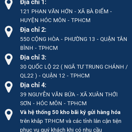
Địa chỉ 1:
121 PHAN VĂN HỚN - XÃ BÀ ĐIỂM -
HUYỆN HÓC MÔN - TPHCM
Địa chỉ 2:
550 CỘNG HÒA - PHƯỜNG 13 - QUẬN TÂN
BÌNH - TPHCM
Địa chỉ 3:
30 QUỐC LỘ 22 ( NGÃ TƯ TRUNG CHÁNH /
QL22 ) - QUẬN 12 - TPHCM
Địa chỉ 4:
39 NGUYỄN VĂN BỨA - XÃ XUÂN THỚI
SƠN - HÓC MÔN - TPHCM
Và hệ thống 50 kho bãi ký gửi hàng hóa
trên khắp TP.HCM và các tỉnh lân cận tiện
phục vụ quý khách khi có nhu cầu