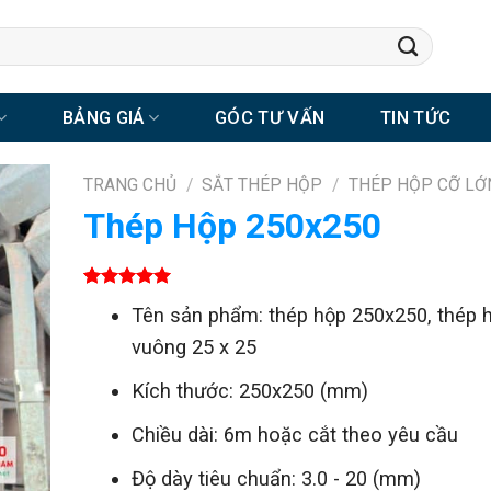
BẢNG GIÁ
GÓC TƯ VẤN
TIN TỨC
TRANG CHỦ
/
SẮT THÉP HỘP
/
THÉP HỘP CỠ LỚ
Thép Hộp 250x250
5.00
1
trên 5
Tên sản phẩm: thép hộp 250x250, thép 
dựa trên
đánh giá
vuông 25 x 25
Kích thước: 250x250 (mm)
Chiều dài: 6m hoặc cắt theo yêu cầu
Độ dày tiêu chuẩn: 3.0 - 20 (mm)