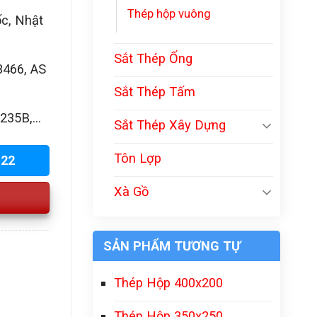
Thép hộp vuông
c, Nhật
Sắt Thép Ống
3466, AS
Sắt Thép Tấm
35B,...
Sắt Thép Xây Dựng
Tôn Lợp
222
Xà Gồ
SẢN PHẨM TƯƠNG TỰ
Thép Hộp 400x200
Thép Hộp 350x250