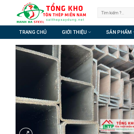
Chuyển
Tìm
đến
kiếm:
nội
dung
TRANG CHỦ
GIỚI THIỆU
SẢN PHẨM