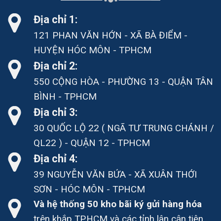
Địa chỉ 1:
121 PHAN VĂN HỚN - XÃ BÀ ĐIỂM -
HUYỆN HÓC MÔN - TPHCM
Địa chỉ 2:
550 CỘNG HÒA - PHƯỜNG 13 - QUẬN TÂN
BÌNH - TPHCM
Địa chỉ 3:
30 QUỐC LỘ 22 ( NGÃ TƯ TRUNG CHÁNH /
QL22 ) - QUẬN 12 - TPHCM
Địa chỉ 4:
39 NGUYỄN VĂN BỨA - XÃ XUÂN THỚI
SƠN - HÓC MÔN - TPHCM
Và hệ thống 50 kho bãi ký gửi hàng hóa
trên khắp TP.HCM và các tỉnh lân cận tiện