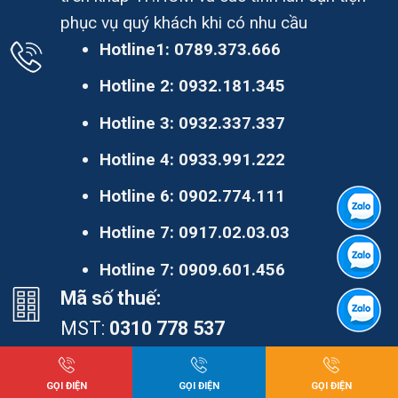
phục vụ quý khách khi có nhu cầu
Hotline1:
0789.373.666
Hotline 2:
0932.181.345
Hotline 3:
0932.337.337
Hotline 4:
0933.991.222
Hotline 6:
0902.774.111
Hotline 7:
0917.02.03.03
Hotline 7:
0909.601.456
Mã số thuế:
MST:
0310 778 537
Ngân hàng:
STK: 1211.12345678, Ngân hàng ACB,
GỌI ĐIỆN
GỌI ĐIỆN
GỌI ĐIỆN