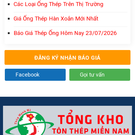
Các Loại Ống Thép Trên Thị Trường
Giá Ống Thép Hàn Xoắn Mới Nhất
Báo Giá Thép Ống Hôm Nay 23/07/2026
ĐĂNG KÝ NHẬN BÁO GIÁ
Facebook
Gọi tư vấn