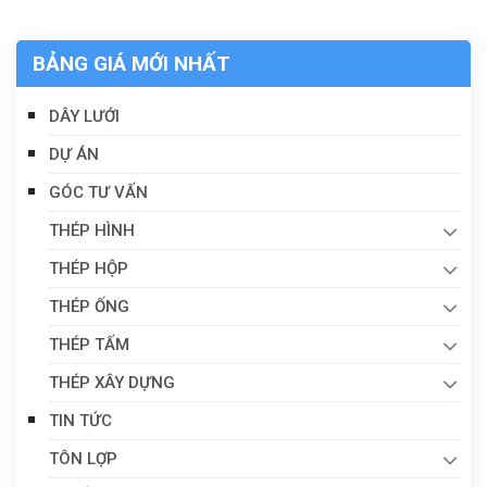
BẢNG GIÁ MỚI NHẤT
DÂY LƯỚI
DỰ ÁN
GÓC TƯ VẤN
THÉP HÌNH
THÉP HỘP
THÉP ỐNG
THÉP TẤM
THÉP XÂY DỰNG
TIN TỨC
TÔN LỢP