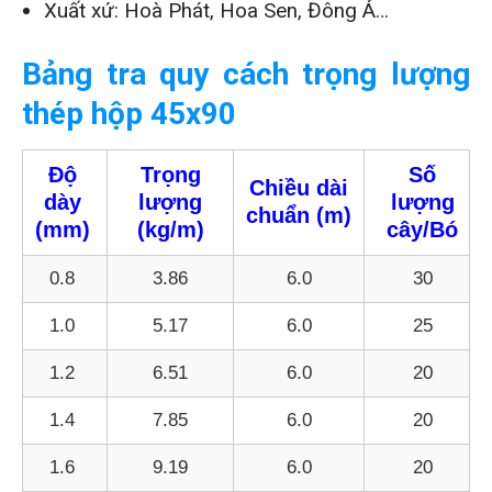
Xuất xứ: Hoà Phát, Hoa Sen, Đông Á…
Bảng tra quy cách trọng lượng
thép hộp 45x90
Độ
Trọng
Số
Chiều dài
dày
lượng
lượng
chuẩn (m)
(mm)
(kg/m)
cây/Bó
0.8
3.86
6.0
30
1.0
5.17
6.0
25
1.2
6.51
6.0
20
1.4
7.85
6.0
20
1.6
9.19
6.0
20