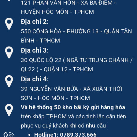
121 PHAN VĂN HỚN - XÃ BÀ ĐIỂM -
HUYỆN HÓC MÔN - TPHCM
Địa chỉ 2:
550 CỘNG HÒA - PHƯỜNG 13 - QUẬN TÂN
BÌNH - TPHCM
Địa chỉ 3:
30 QUỐC LỘ 22 ( NGÃ TƯ TRUNG CHÁNH /
QL22 ) - QUẬN 12 - TPHCM
Địa chỉ 4:
39 NGUYỄN VĂN BỨA - XÃ XUÂN THỚI
SƠN - HÓC MÔN - TPHCM
Và hệ thống 50 kho bãi ký gửi hàng hóa
trên khắp TP.HCM và các tỉnh lân cận tiện
phục vụ quý khách khi có nhu cầu
Hotline1:
0789.373.666