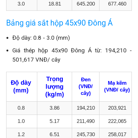
3.0
18.81
645.200
677.460
Bảng giá sắt hộp 45x90 Đông Á
Độ dày: 0.8 - 3.0 (mm)
Giá thép hộp 45x90 Đông Á từ:
194,210 -
501,617 VNĐ/ cây
Trọng
Đen
Độ dày
Mạ kẽm
lượng
(VNĐ/
(mm)
(VNĐ/ cây)
cây)
(kg/m)
0.8
3.86
194,210
203,921
1.0
5.17
211,490
222,065
1.2
6.51
245,730
258,017