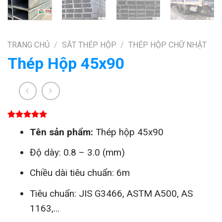
TRANG CHỦ
/
SẮT THÉP HỘP
/
THÉP HỘP CHỮ NHẬT
Thép Hộp 45x90
5.00
1
trên 5
Tên sản phẩm:
Thép hộp 45x90
dựa trên
đánh giá
Độ dày: 0.8 – 3.0 (mm)
Chiều dài tiêu chuẩn: 6m
Tiêu chuẩn: JIS G3466, ASTM A500, AS
1163,…