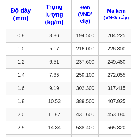
Trọng
Đen
Độ dày
Mạ kẽm
lượng
(VNĐ/
(mm)
(VNĐ/ cây)
cây)
(kg/m)
0.8
3.86
194.500
204.225
1.0
5.17
216.000
226.800
1.2
6.51
237.600
249.480
1.4
7.85
259.100
272.055
1.6
9.19
302.300
317.415
1.8
10.53
388.500
407.925
2.0
11.87
431.600
453.180
2.5
14.84
538.400
565.320