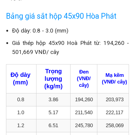
Bảng giá sắt hộp 45x90 Hòa Phát
Độ dày: 0.8 - 3.0 (mm)
Giá thép hộp 45x90 Hoà Phát từ:
194,260 -
501,669 VNĐ/ cây
Trọng
Đen
Độ dày
Mạ kẽm
lượng
(VNĐ/
(mm)
(VNĐ/ cây)
cây)
(kg/m)
0.8
3.86
194,260
203,973
1.0
5.17
211,540
222,117
1.2
6.51
245,780
258,069