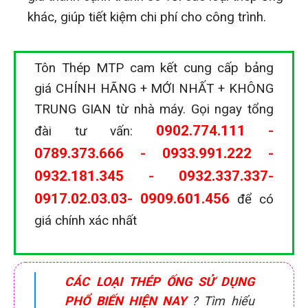
khác, giúp tiết kiệm chi phí cho công trình.
Tôn Thép MTP cam kết cung cấp bảng
giá CHÍNH HÃNG + MỚI NHẤT + KHÔNG
TRUNG GIAN từ nhà máy. Gọi ngay tổng
0902.774.111
-
đài tư vấn:
0789.373.666
-
0933.991.222
-
0932.181.345
-
0932.337.337
-
0917.02.03.03
-
0909.601.456
để có
giá chính xác nhất
CÁC LOẠI THÉP ỐNG SỬ DỤNG
PHỔ BIẾN HIỆN NAY
? Tìm hiểu