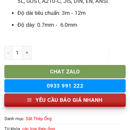
5L, GOST, A210-C, JIS, DIN, EN, ANSI.
Độ dài tiêu chuẩn: 3m - 12m
Độ dày: 0.7mm - 6.0mm
Thép Ống Siêu Âm số lượng
THÊM VÀO GIỎ HÀNG
CHAT ZALO
0933 991 222
YÊU CẦU BÁO GIÁ NHANH
Danh mục:
Sắt Thép Ống
Từ khóa:
các loại thép ống