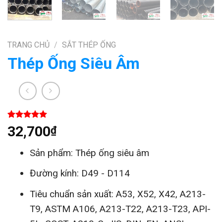
TRANG CHỦ
/
SẮT THÉP ỐNG
Thép Ống Siêu Âm
5.00
1
trên 5
32,700
₫
dựa trên
đánh giá
Sản phẩm: Thép ống siêu âm
Đường kính: D49 - D114
Tiêu chuẩn sản xuất: A53, X52, X42, A213-
T9, ASTM A106, A213-T22, A213-T23, API-