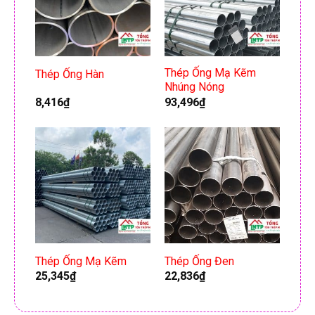
Thép Ống Mạ Kẽm
Thép Ống Hàn
Nhúng Nóng
8,416
₫
93,496
₫
Thép Ống Mạ Kẽm
Thép Ống Đen
25,345
₫
22,836
₫