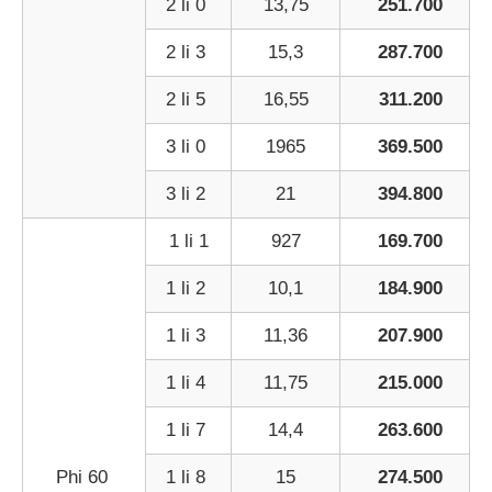
2 li 0
13,75
251.700
2 li 3
15,3
287.700
2 li 5
16,55
311.200
3 li 0
1965
369.500
3 li 2
21
394.800
1 li 1
927
169.700
1 li 2
10,1
184.900
1 li 3
11,36
207.900
1 li 4
11,75
215.000
1 li 7
14,4
263.600
Phi 60
1 li 8
15
274.500