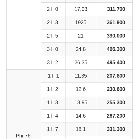
2 li 0
17,03
311.700
2 li 3
1925
361.900
2 li 5
21
390.000
3 li 0
24,8
466.300
3 li 2
26,35
495.400
1 li 1
11,35
207.800
1 li 2
12 6
230.600
1 li 3
13,95
255.300
1 li 4
14,6
267.200
1 li 7
18,1
331.300
Phi 76