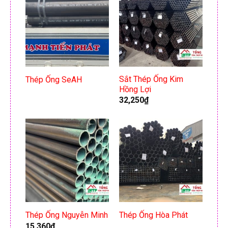
Sắt Thép Ống Kim
Thép Ống SeAH
Hồng Lợi
32,250
₫
Thép Ống Nguyễn Minh
Thép Ống Hòa Phát
15,360
₫