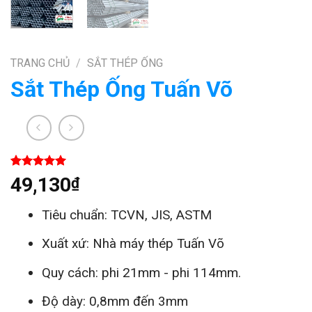
TRANG CHỦ
/
SẮT THÉP ỐNG
Sắt Thép Ống Tuấn Võ
5.00
1
trên 5
49,130
₫
dựa trên
đánh giá
Tiêu chuẩn: TCVN, JIS, ASTM
Xuất xứ: Nhà máy thép Tuấn Võ
Quy cách: phi 21mm - phi 114mm.
Độ dày: 0,8mm đến 3mm