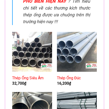
PHỔ BIẾN HIỆN NAY
? Tìm hiểu
chi tiết về các thương kích thước
thép ống được ưa chuộng trên thị
trường hiện nay !!!
Thép Ống Siêu Âm
Thép Ống Đúc
32,700
₫
16,200
₫