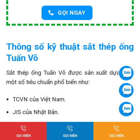
GỌI NGAY
Thông số kỹ thuật sắt thép ống
Tuấn Võ
Sắt thép ống Tuấn Võ được sản xuất dựa theo
một số tiêu chuẩn phổ biến như:
TCVN của Việt Nam.
JIS của Nhật Bản.
ASTM của Mỹ.
GỌI ĐIỆN
GỌI ĐIỆN
GỌI ĐIỆN