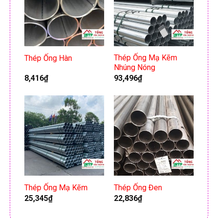
Thép Ống Mạ Kẽm
Thép Ống Hàn
Nhúng Nóng
8,416
₫
93,496
₫
Thép Ống Mạ Kẽm
Thép Ống Đen
25,345
₫
22,836
₫