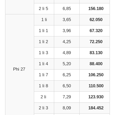
2 li 5
6,85
156.180
1 li
3,65
62.050
1 li 1
3,96
67.320
1 li 2
4,25
72.250
1 li 3
4,89
83.130
1 li 4
5,20
88.400
Phi 27
1 li 7
6,25
106.250
1 li 8
6,50
110.500
2 li
7,29
123.930
2 li 3
8,09
184.452