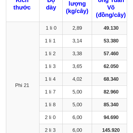
lượng
thước
dày
Võ
(kg/cây)
(đồng/cây)
1 li 0
2,89
49.130
1 li 1
3,14
53.380
1 li 2
3,38
57.460
1 li 3
3,65
62.050
1 li 4
4,02
68.340
Phi 21
1 li 7
5,00
82.960
1 li 8
5,00
85.340
2 li 0
6,00
94.690
2 li 3
6,00
145.920