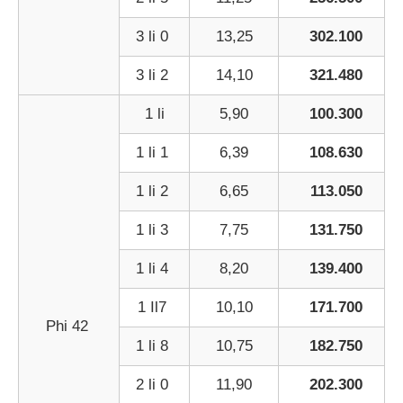
3 li 0
13,25
302.100
3 li 2
14,10
321.480
1 li
5,90
100.300
1 li 1
6,39
108.630
1 li 2
6,65
113.050
1 li 3
7,75
131.750
1 li 4
8,20
139.400
1 Il7
10,10
171.700
Phi 42
1 li 8
10,75
182.750
2 li 0
11,90
202.300