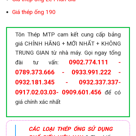
Giá thép ống 190
Tôn Thép MTP cam kết cung cấp bảng
giá CHÍNH HÃNG + MỚI NHẤT + KHÔNG
TRUNG GIAN từ nhà máy. Gọi ngay tổng
0902.774.111
-
đài tư vấn:
0789.373.666
-
0933.991.222
-
0932.181.345
-
0932.337.337
-
0917.02.03.03
-
0909.601.456
để có
giá chính xác nhất
CÁC LOẠI THÉP ỐNG SỬ DỤNG