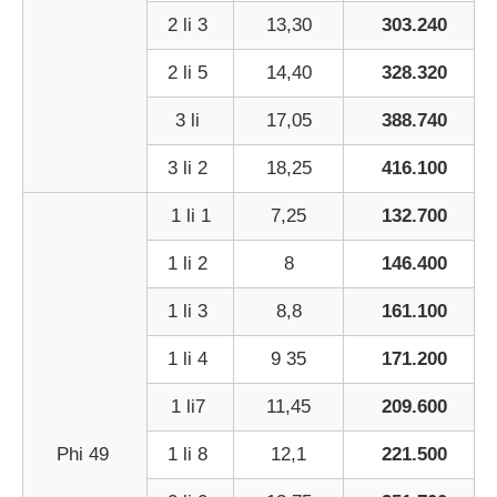
2 li 3
13,30
303.240
2 li 5
14,40
328.320
3 li
17,05
388.740
3 li 2
18,25
416.100
1 li 1
7,25
132.700
1 li 2
8
146.400
1 li 3
8,8
161.100
1 li 4
9 35
171.200
1 li7
11,45
209.600
Phi 49
1 li 8
12,1
221.500