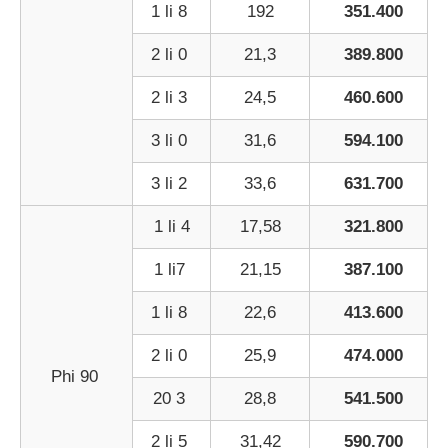
1 li 8
192
351.400
2 li 0
21,3
389.800
2 li 3
24,5
460.600
3 li 0
31,6
594.100
3 li 2
33,6
631.700
1 li 4
17,58
321.800
1 li7
21,15
387.100
1 li 8
22,6
413.600
2 li 0
25,9
474.000
Phi 90
20 3
28,8
541.500
2 li 5
31,42
590.700