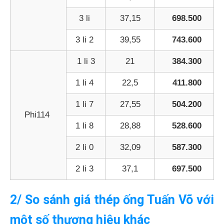
3 li
37,15
698.500
3 li 2
39,55
743.600
1 li 3
21
384.300
1 li 4
22,5
411.800
1 li 7
27,55
504.200
Phi114
1 li 8
28,88
528.600
2 li 0
32,09
587.300
2 li 3
37,1
697.500
2/ So sánh giá thép ống Tuấn Võ với
một số thương hiệu khác