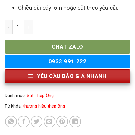
Chiều dài cây: 6m hoặc cắt theo yêu cầu
Sắt Thép Ống Tuấn Võ số lượng
THÊM VÀO GIỎ HÀNG
CHAT ZALO
0933 991 222
YÊU CẦU BÁO GIÁ NHANH
Danh mục:
Sắt Thép Ống
Từ khóa:
thương hiệu thép ống