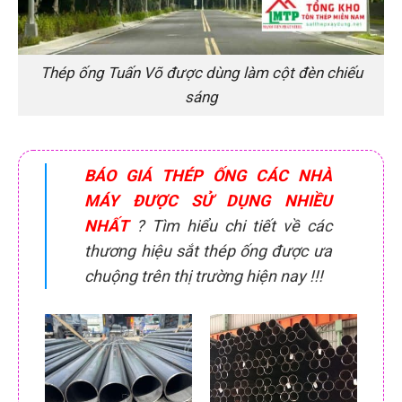
Thép ống Tuấn Võ được dùng làm cột đèn chiếu
sáng
BÁO GIÁ THÉP ỐNG CÁC NHÀ
MÁY ĐƯỢC SỬ DỤNG NHIỀU
NHẤT
? Tìm hiểu chi tiết về các
thương hiệu sắt thép ống được ưa
chuộng trên thị trường hiện nay !!!