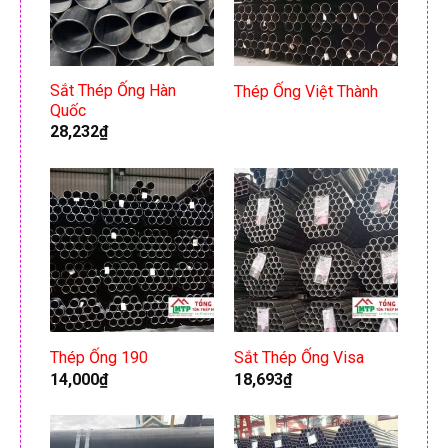
Sắt Thép Ống Hàn
Thép Ống Việt Thành
Quốc
28,232
₫
Thép Ống 190
Sắt Thép Ống Visa
14,000
₫
18,693
₫